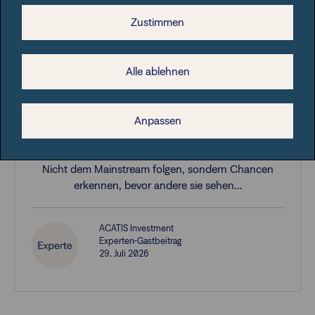
Weitere Anlagestrategien:
Zustimmen
Alle ablehnen
Aktives Management
Dem Morgen ein gutes Stück
Anpassen
voraus – wie Francesco Datini
Nicht dem Mainstream folgen, sondern Chancen
erkennen, bevor andere sie sehen…
ACATIS Investment
Experten-Gastbeitrag
29. Juli 2026