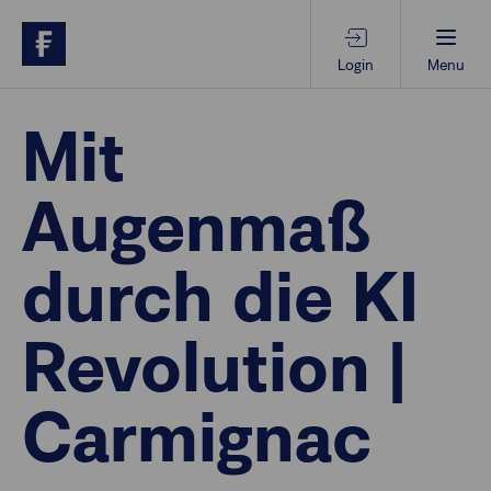
Login
Menu
Beratungs-Tools
Mit
Augenmaß
Anlagethemen
durch die KI
Anlagestrategien
Revolution |
Geschäftserfolg
Carmignac
Ansprechpartner