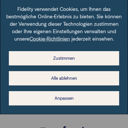
Fidelity verwendet Cookies, um Ihnen das
Solide Multi-Asset-Strategie für
bestmögliche Online-Erlebnis zu bieten. Sie können
komplexe Märkte I Carmignac
der Verwendung dieser Technologien zustimmen
Der Multi-Asset-Ansatz des Carmignac Patrimoine
oder Ihre eigenen Einstellungen verwalten und
nutzt Aktien, Anleihen, Währu…
unsere
Cookie-Richtlinien
jederzeit einsehen.
Carmignac
Zustimmen
Experten-Gastbeitrag
09. April 2026
Alle ablehnen
Anpassen