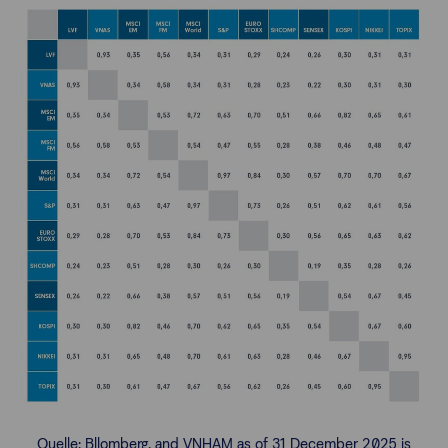
Quelle: Bllomberg, and VNHAM as of 31 December 2025 is