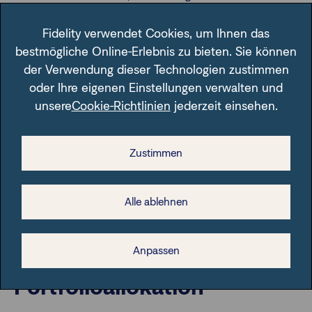
verfolgt klare wirtschaftliche Ziele ohne geopolitische
Ambitionen.
Fidelity verwendet Cookies, um Ihnen das
bestmögliche Online-Erlebnis zu bieten. Sie können
Grünes Wachstum und
der Verwendung dieser Technologien zustimmen
ökologische Initiativen
oder Ihre eigenen Einstellungen verwalten und
unsere
Cookie-Richtlinien
jederzeit einsehen.
Vietnam setzt zunehmend auf nachhaltige Entwicklung und
grünes Wachstum. Die Regierung fördert erneuerbare
Zustimmen
Energien, reduziert CO₂-Emissionen und implementiert
umweltfreundliche Produktionsstandards. Projekte wie
große Solar- und Windparks schaffen Arbeitsplätze, stärken
Alle ablehnen
die Wirtschaft und machen Vietnam attraktiver für
langfristige Investoren.
Anpassen
Vietnam als strategische
Portfolioallokation