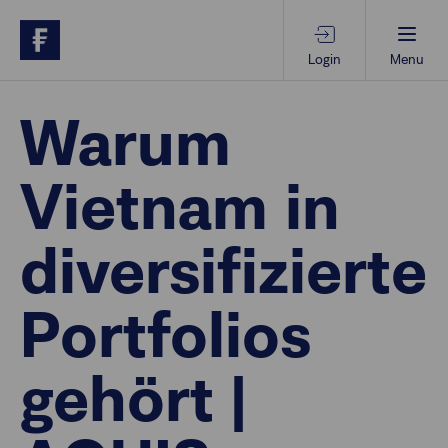
Login
Menu
Beratungs-Tools
Warum
Vietnam in
Anlagethemen
diversifizierte
Anlagestrategien
Portfolios
Geschäftserfolg
gehört |
Ansprechpartner