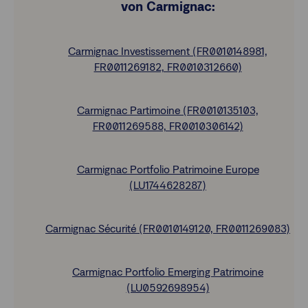
von Carmignac:
Carmignac Investissement (FR0010148981,
FR0011269182, FR0010312660)
Carmignac Partimoine (FR0010135103,
FR0011269588, FR0010306142)
Carmignac Portfolio Patrimoine Europe
(LU1744628287)
Carmignac Sécurité (FR0010149120, FR0011269083)
Carmignac Portfolio Emerging Patrimoine
(LU0592698954)