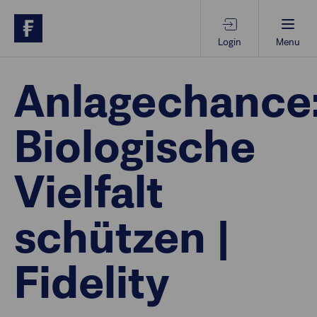
Login
Menu
Beratungs-Tools
Anlagechance
Biologische
Anlagethemen
Vielfalt
Anlagestrategien
schützen |
Geschäftserfolg
Fidelity
Ansprechpartner