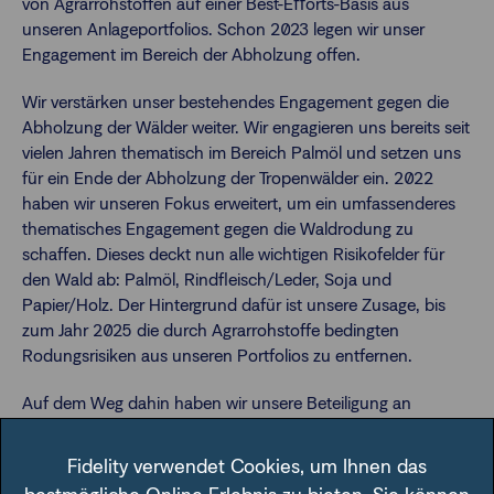
von Agrarrohstoffen auf einer Best-Eﬀorts-Basis aus
unseren Anlageportfolios. Schon 2023 legen wir unser
Engagement im Bereich der Abholzung offen.
Wir verstärken unser bestehendes Engagement gegen die
Abholzung der Wälder weiter. Wir engagieren uns bereits seit
vielen Jahren thematisch im Bereich Palmöl und setzen uns
für ein Ende der Abholzung der Tropenwälder ein. 2022
haben wir unseren Fokus erweitert, um ein umfassenderes
thematisches Engagement gegen die Waldrodung zu
schaffen. Dieses deckt nun alle wichtigen Risikofelder für
den Wald ab: Palmöl, Rindfleisch/Leder, Soja und
Papier/Holz. Der Hintergrund dafür ist unsere Zusage, bis
zum Jahr 2025 die durch Agrarrohstoffe bedingten
Rodungsrisiken aus unseren Portfolios zu entfernen.
Auf dem Weg dahin haben wir unsere Beteiligung an
Unternehmen, die zur Waldrodung beitragen, entlang der
gesamten Wertschöpfungskette bewertet. Dies umfasst
Fidelity verwendet Cookies, um Ihnen das
Hersteller und Lebensmittelketten ebenso wie indirekt