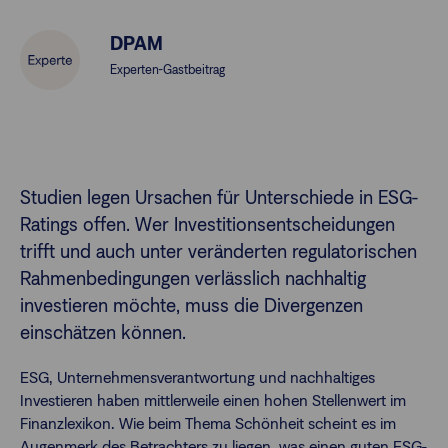
DPAM
Finanzberatende
Experten-Gastbeitrag
Anlegende
Newsletter
Kontakt
Studien legen Ursachen für Unterschiede in ESG-
Ratings offen. Wer Investitionsentscheidungen
Login
trifft und auch unter veränderten regulatorischen
Rahmenbedingungen verlässlich nachhaltig
investieren möchte, muss die Divergenzen
einschätzen können.
ESG, Unternehmensverantwortung und nachhaltiges
Investieren haben mittlerweile einen hohen Stellenwert im
Finanzlexikon. Wie beim Thema Schönheit scheint es im
Augenmerk des Betrachters zu liegen, was einen guten ESG-