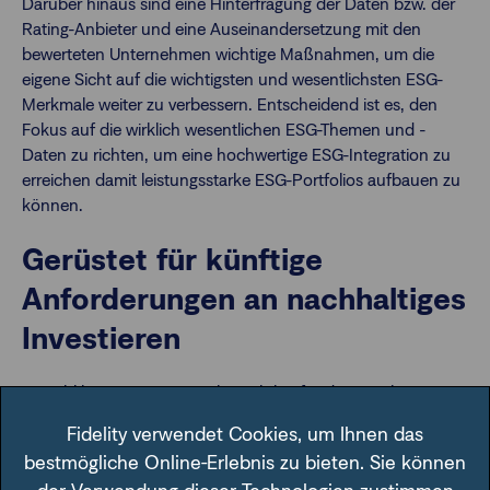
Darüber hinaus sind eine Hinterfragung der Daten bzw. der
Rating-Anbieter und eine Auseinandersetzung mit den
bewerteten Unternehmen wichtige Maßnahmen, um die
eigene Sicht auf die wichtigsten und wesentlichsten ESG-
Merkmale weiter zu verbessern. Entscheidend ist es, den
Fokus auf die wirklich wesentlichen ESG-Themen und -
Daten zu richten, um eine hochwertige ESG-Integration zu
erreichen damit leistungsstarke ESG-Portfolios aufbauen zu
können.
Gerüstet für künftige
Anforderungen an nachhaltiges
Investieren
Sowohl bei quantitativen als auch bei fundamentalen ESG-
Ansätzen ist es von größter Bedeutung zu verstehen, wie die
Fidelity verwendet Cookies, um Ihnen das
Ratings konstruiert sind und warum Unterschiede zwischen
bestmögliche Online-Erlebnis zu bieten. Sie können
den Anbietern auftreten. Entscheidend wird dies, wenn man