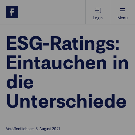
Login
Menu
Beratungs-Tools
ESG-Ratings:
Eintauchen in
Anlagethemen
die
Anlagestrategien
Unterschiede
Geschäftserfolg
Ansprechpartner
Veröffentlicht am 3. August 2021