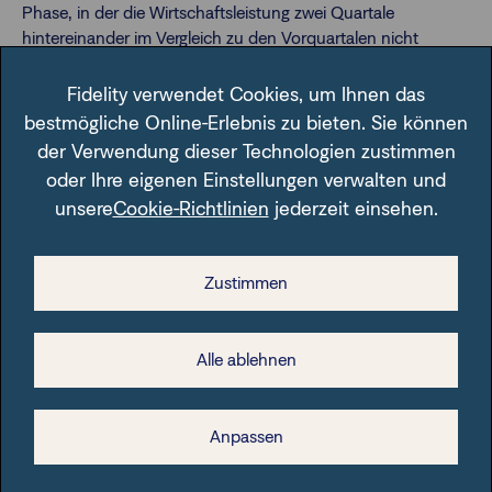
Phase, in der die Wirtschaftsleistung zwei Quartale
hintereinander im Vergleich zu den Vorquartalen nicht
wächst oder zurückgeht
Fidelity verwendet Cookies, um Ihnen das
US Federal Reserve (Fed)
bestmögliche Online-Erlebnis zu bieten. Sie können
Zentralbank der USA
der Verwendung dieser Technologien zustimmen
oder Ihre eigenen Einstellungen verwalten und
Volatilität
unsere
Cookie-Richtlinien
jederzeit einsehen.
Statistisches Schwankungsmaß, welches, auf Indizes
angewendet, häufig herangezogen wird, um das in
Kapitalmärkten inhärente oder angenommene Risiko zu
Zustimmen
quantifizieren
Alle ablehnen
Anpassen
Downloads für Ihre