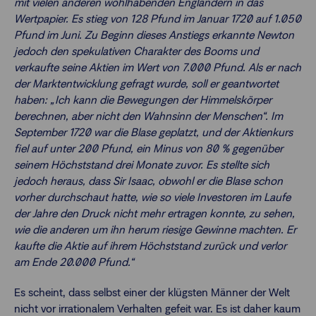
mit vielen anderen wohlhabenden Engländern in das
Wertpapier. Es stieg von 128 Pfund im Januar 1720 auf 1.050
Pfund im Juni. Zu Beginn dieses Anstiegs erkannte Newton
jedoch den spekulativen Charakter des Booms und
verkaufte seine Aktien im Wert von 7.000 Pfund. Als er nach
der Marktentwicklung gefragt wurde, soll er geantwortet
haben: „Ich kann die Bewegungen der Himmelskörper
berechnen, aber nicht den Wahnsinn der Menschen“. Im
September 1720 war die Blase geplatzt, und der Aktienkurs
fiel auf unter 200 Pfund, ein Minus von 80 % gegenüber
seinem Höchststand drei Monate zuvor. Es stellte sich
jedoch heraus, dass Sir Isaac, obwohl er die Blase schon
vorher durchschaut hatte, wie so viele Investoren im Laufe
der Jahre den Druck nicht mehr ertragen konnte, zu sehen,
wie die anderen um ihn herum riesige Gewinne machten. Er
kaufte die Aktie auf ihrem Höchststand zurück und verlor
am Ende 20.000 Pfund.“
Es scheint, dass selbst einer der klügsten Männer der Welt
nicht vor irrationalem Verhalten gefeit war. Es ist daher kaum