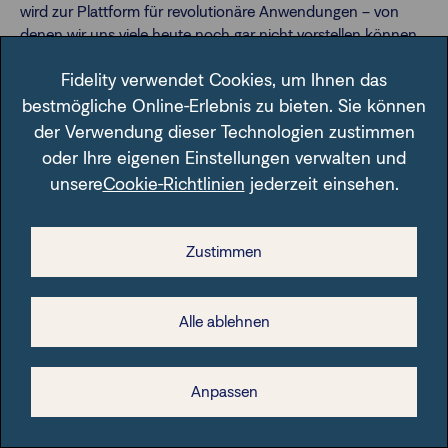
wird zur Plattform für revolutionäre Anwendungen – von
denen wir uns viele heute noch gar nicht vorstellen können.
Der Autor, Stefan Metzger, ist Mitglied der Pictet Thematic
Fidelity verwendet Cookies, um Ihnen das
Adivsory Boards. Er ist Experte für Smart Cities und berät zu
bestmögliche Online-Erlebnis zu bieten. Sie können
digitalen Entwicklungen.
der Verwendung dieser Technologien zustimmen
oder Ihre eigenen Einstellungen verwalten und
unsere
Cookie-Richtlinien
jederzeit einsehen.
Zustimmen
Anlageprodukte:
Alle ablehnen
Pictet - SmartCity (LU0503634221/ LU0503634577)
Anpassen