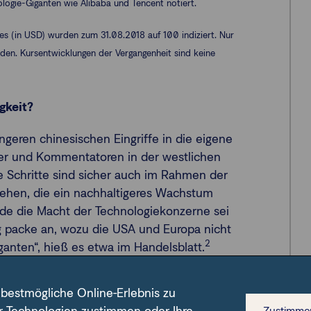
logie-Giganten wie Alibaba und Tencent notiert.
zes (in USD) wurden zum 31.08.2018 auf 100 indiziert. Nur
werden. Kursentwicklungen der Vergangenheit sind keine
gkeit?
geren chinesischen Eingriffe in die eigene
tter und Kommentatoren in der westlichen
ie Schritte sind sicher auch im Rahmen der
stehen, die ein nachhaltigeres Wachstum
rade die Macht der Technologiekonzerne sei
g packe an, wozu die USA und Europa nicht
2
iganten“, hieß es etwa im Handelsblatt.
rachtet, die von den chinesischen
 bestmögliche Online-Erlebnis zu
gewinnen, dass hier Weichen für eine
Zustimme