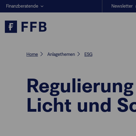
Finanzberatende
Newsletter
Anlegende
Beratungs-Tools
Anlagestrategien
Geschäftserfolg
Home
Anlagethemen
ESG
Regulierung 
Licht und S