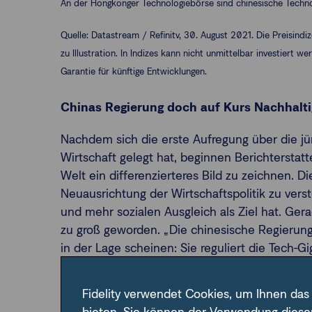
An der Hongkonger Technologiebörse sind chinesische Techno
Quelle: Datastream / Refinitv, 30. August 2021. Die Preisindi
zu Illustration. In Indizes kann nicht unmittelbar investiert 
Garantie für künftige Entwicklungen.
Chinas Regierung doch auf Kurs Nachhalti
Nachdem sich die erste Aufregung über die jün
Wirtschaft gelegt hat, beginnen Berichtersta
Welt ein differenzierteres Bild zu zeichnen. D
Neuausrichtung der Wirtschaftspolitik zu ver
und mehr sozialen Ausgleich als Ziel hat. Ge
zu groß geworden. „Die chinesische Regierun
in der Lage scheinen: Sie reguliert die Tech-G
In der Tat kann man, wenn man die Fakten bet
Fidelity verwendet Cookies, um Ihnen das
Regulierern geschaffen werden, den Eindruck 