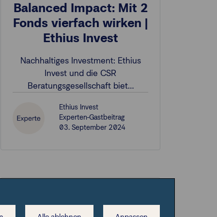
Balanced Impact: Mit 2
Fonds vierfach wirken |
Ethius Invest
Nachhaltiges Investment: Ethius
Invest und die CSR
Beratungsgesellschaft biet…
Ethius Invest
Experten-Gastbeitrag
03. September 2024
Aktives Management
Carmignac Portfolio
n
Alle ablehnen
Anpassen