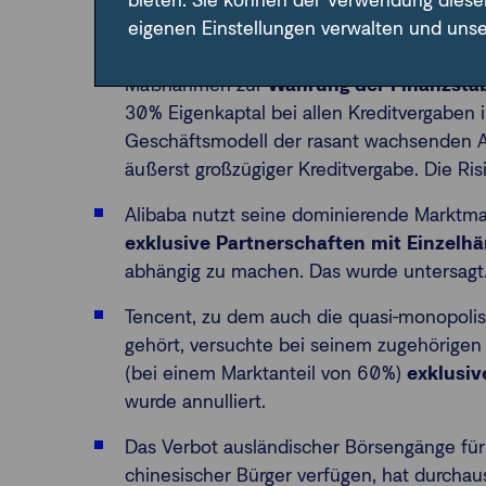
bieten. Sie können der Verwendung diese
nachhaltigere Zukunft gestellt werden sollen. 
eigenen Einstellungen verwalten und uns
Der gestoppte Börsengang von Ant Financia
Maßnahmen zur
Wahrung der Finanzstab
30% Eigenkaptal bei allen Kreditvergaben i
Geschäftsmodell der rasant wachsenden An
äußerst großzügiger Kreditvergabe. Die Ri
Alibaba nutzt seine dominierende Marktm
exklusive Partnerschaften mit Einzelh
abhängig zu machen. Das wurde untersagt
Tencent, zu dem auch die quasi-monopoli
gehört, versuchte bei seinem zugehörigen
(bei einem Marktanteil von 60%)
exklusiv
wurde annulliert.
Das Verbot ausländischer Börsengänge fü
chinesischer Bürger verfügen, hat durcha