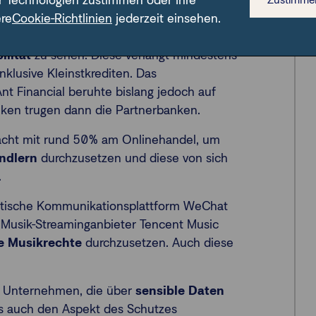
r Technologien zustimmen oder Ihre
Konkrete Beispiele:
ere
Cookie-Richtlinien
jederzeit einsehen.
l ist auch im Licht der neuen staatlichen
ilität
zu sehen. Diese verlangt mindestens
nklusive Kleinstkrediten. Das
t Financial beruhte bislang jedoch auf
siken trugen dann die Partnerbanken.
acht mit rund 50% am Onlinehandel, um
ändlern
durchzusetzen und diese von sich
.
stische Kommunikationsplattform WeChat
 Musik-Streaminganbieter Tencent Music
e Musikrechte
durchzusetzen. Auch diese
r Unternehmen, die über
sensible Daten
us auch den Aspekt des Schutzes