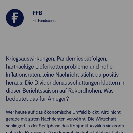
FFB
Finanzberatende
FIL Fondsbank
Anlegende
Newsletter
Kontakt
Kriegsauswirkungen, Pandemiespätfolgen,
hartnäckige Lieferkettenprobleme und hohe
Login
Inflationsraten…eine Nachricht sticht da positiv
heraus: Die Dividendenausschüttungen klettern in
dieser Berichtssaison auf Rekordhöhen. Was
bedeutet das für Anleger?
Wer heute auf das ökonomische Umfeld blickt, wird nicht
gerade mit guten Nachrichten verwöhnt. Die Wirtschaft
schlingert in der Spätphase des Konjunkturzyklus vielerorts
nahe der Rezession. Dazu kommt die hohe Inflation. Letzte