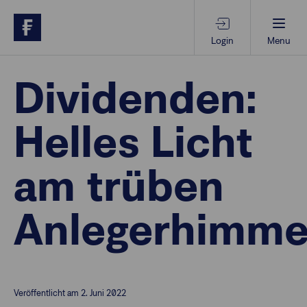
Login
Menu
Beratungs-Tools
Dividenden:
Helles Licht
Anlagethemen
am trüben
Anlagestrategien
Anlegerhimme
Geschäftserfolg
Ansprechpartner
Veröffentlicht am 2. Juni 2022