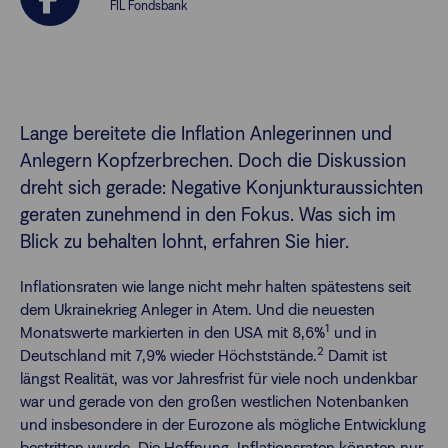
FIL Fondsbank
Finanzberatende
Anlegende
Newsletter
Lange bereitete die Inflation Anlegerinnen und
Anlegern Kopfzerbrechen. Doch die Diskussion
Kontakt
dreht sich gerade: Negative Konjunkturaussichten
geraten zunehmend in den Fokus. Was sich im
Blick zu behalten lohnt, erfahren Sie hier.
Login
Inflationsraten wie lange nicht mehr halten spätestens seit
dem Ukrainekrieg Anleger in Atem. Und die neuesten
1
Monatswerte markierten in den USA mit 8,6%
und in
2
Deutschland mit 7,9% wieder Höchststände.
Damit ist
längst Realität, was vor Jahresfrist für viele noch undenkbar
war und gerade von den großen westlichen Notenbanken
und insbesondere in der Eurozone als mögliche Entwicklung
bestritten wurde. Die Hoffnung, Inflationsraten könnten nur