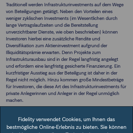
Traditionell werden Infrastrukturinvestments auf dem Wege
von Beteiligungen getätigt. Neben den Vorteilen eines
weniger zyklischen Investments (im Wesentlichen durch
lange Vertragslaufzeiten und die Bereitstellung
unverzichtbarer Dienste, wie oben beschrieben) können
Investoren hierbei eine zusätzliche Rendite und
Diversifikation zum Aktieninvestment aufgrund der
Illiquiditätsprämie erwarten. Denn Projekte zum
Infrastrukturausbau sind in der Regel langfristig angelegt
und erfordern eine langfristig gesicherte Finanzierung. Ein
kurzfristiger Ausstieg aus der Beteiligung ist daher in der
Regel nicht möglich. Hinzu kommen große Mindestbeträge
für Investoren, die diese Art des Infrastrukturinvestments für
private Anlegerinnen und Anleger in der Regel unmöglich
machen.
Aber der wachsende Investitionsbedarf hat Interesse an
Fidelity verwendet Cookies, um Ihnen das
neuen Anlagevehikeln für die Beteiligung an
Infrastrukturprojekten auf den Plan gerufen. So werden die
bestmögliche Online-Erlebnis zu bieten. Sie können