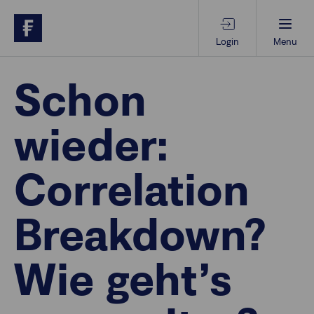
Login
Menu
Beratungs-Tools
Schon
wieder:
Anlagethemen
Correlation
Anlagestrategien
Breakdown?
Geschäftserfolg
Wie geht’s
Ansprechpartner