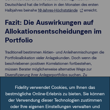
Deutschland hat die Inflation in den Monaten des ersten
Halbjahres beinahe
10-Jahres-Höchststände
erreicht.
Fazit: Die Auswirkungen auf
Allokationsentscheidungen im
Portfolio
Traditionell bestimmen Aktien- und Anleihenmischungen die
Portfolioallokation vieler Anlagekunden. Doch wenn die
beschriebenen positiven Korrelationen fortbestehen,
müssen Berater möglicherweise alternative Wege zur
Diversifizierung ihrer Anlegerportfolios suchen. Zu
Alternativen, die man in Betracht ziehen könnte, gehören
Gold, Immobilien oder auch Private Equity oder Private-
Fidelity verwendet Cookies, um Ihnen das
Debt-Investitionen. Allerdings können Aktienengagements in
bestmögliche Online-Erlebnis zu bieten. Sie können
manchen Sektoren noch immer in unterschiedlichem Maße
der Verwendung dieser Technologien zustimmen
mit Anleihen abgesichert werden. Voraussetzung ist wie
oder Ihre eigenen Einstellungen verwalten und
immer eine negative Korrelation zu Anleihen – und die findet