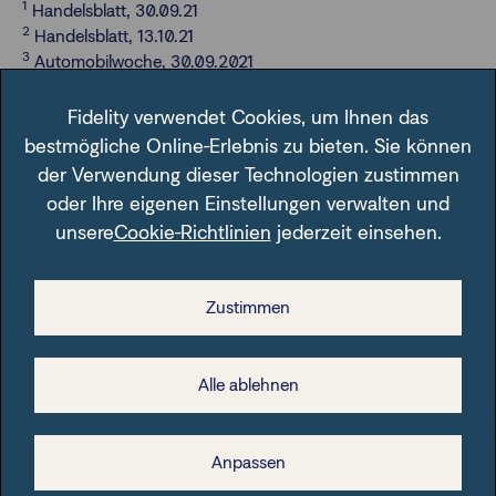
1
Handelsblatt, 30.09.21
2
Handelsblatt, 13.10.21
3
Automobilwoche, 30.09.2021
Fidelity verwendet Cookies, um Ihnen das
bestmögliche Online-Erlebnis zu bieten. Sie können
Downloads für Ihre
der Verwendung dieser Technologien zustimmen
oder Ihre eigenen Einstellungen verwalten und
Beratung:
unsere
Cookie-Richtlinien
jederzeit einsehen.
Zustimmen
Grafik: Scharfer Anstieg der Inflation in
entwickelten Märkten
Alle ablehnen
Diese Grafik wird Ihnen unentgeltlich zur Verfügung gestellt.
Bei einer Weiterverwendung obliegt es allerdings Ihnen
Anpassen
sicherzustellen, dass alle gesetzlichen Anforderungen in