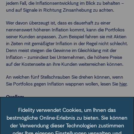
jedem Fall, die Inflationsentwicklung im Blick zu behalten –
und auf Signale in Richtung Zinsanhebung zu achten.
Wer davon überzeugt ist, dass es dauerhaft zu einer
nennenswert höheren Inflation kommt, kann die Portfolios
seiner Kunden anpassen. Zum Beispiel fahren sie mit Aktien
in Zeiten mit gemäßigter Inflation in der Regel nicht schlecht.
Denn meist steigen die Gewinne im Gleichklang mit der
Inflation – zumindest bei Unternehmen, die höhere Preise
auf der Kostenseite an ihre Kunden weiterreichen können.
An welchen fünf Stellschrauben Sie drehen können, wenn
Sie Portfolios gegen Inflation wappnen wollen, lesen Sie
hier
.
Quellen:
1
Fidelity verwendet Cookies, um Ihnen das
The Economist, 03.01.2015.
2
Statistisches Bundesamt, 15.06.2021.
bestmögliche Online-Erlebnis zu bieten. Sie können
3
tagesschau.de, 11.06.2021.
der Verwendung dieser Technologien zustimmen
4
Bureau of Labor Statistics USA, Juni 2021.
oder Ihre eigenen Einstellungen verwalten und