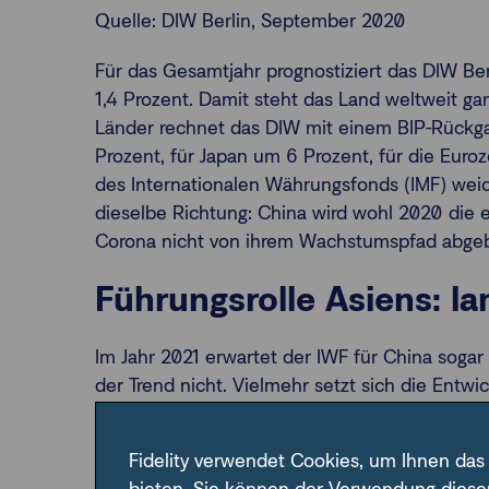
Quelle: DIW Berlin, September 2020
Für das Gesamtjahr prognostiziert das DIW Ber
1,4 Prozent. Damit steht das Land weltweit gan
Länder rechnet das DIW mit einem BIP-Rückga
Prozent, für Japan um 6 Prozent, für die Euro
des Internationalen Währungsfonds (IMF) weic
dieselbe Richtung: China wird wohl 2020 die e
Corona nicht von ihrem Wachstumspfad abgeb
Führungsrolle Asiens: la
Im Jahr 2021 erwartet der IWF für China soga
der Trend nicht. Vielmehr setzt sich die Entwi
ist schon lange Zugpferd der Weltwirtschaft. 
Billigprodukte, minderwertige Waren oder gar
Fidelity verwendet Cookies, um Ihnen das
Rolle als weltweiter Technologieführer.