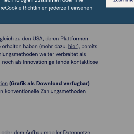
r Technologien zustimmen oder Ihre
ere
Cookie-Richtlinien
jederzeit einsehen.
nologien auf dem
gleich zu den USA, deren Plattformen
b erhalten haben (mehr dazu:
hier
), bereits
ahlungsmethoden weiter verbreitet als
 noch als Innovation geltende kontaktlose
gien
(Grafik als Download verfügbar)
gen konventionelle Zahlungsmethoden
n oder dem Aufbau mobiler Datennetze