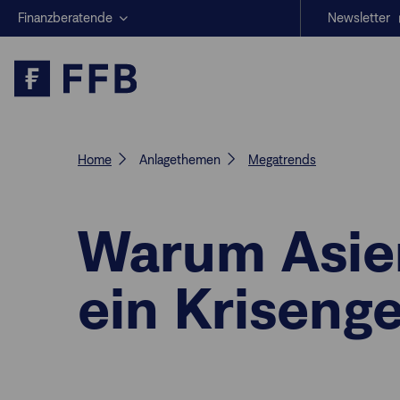
Finanzberatende
Newsletter
Anlegende
Beratungs-Tools
Anlagestrategien
Geschäftserfolg
Home
Anlagethemen
Megatrends
Warum Asien
ein Kriseng