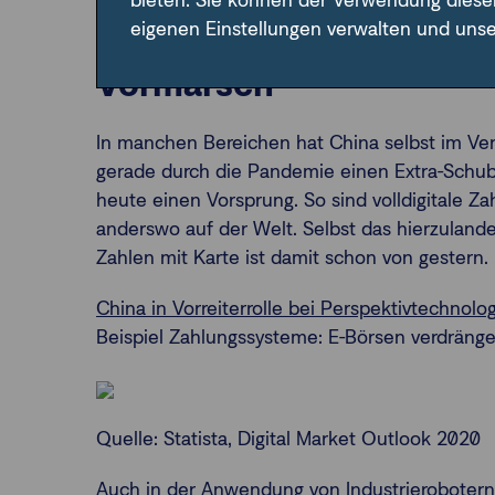
bieten. Sie können der Verwendung diese
eigenen Einstellungen verwalten und uns
China: in Schlüsseltech
Vormarsch
In manchen Bereichen hat China selbst im Ver
gerade durch die Pandemie einen Extra-Schu
heute einen Vorsprung. So sind volldigitale Z
anderswo auf der Welt. Selbst das hierzulande
Zahlen mit Karte ist damit schon von gestern.
China in Vorreiterrolle bei Perspektivtechnolo
Beispiel Zahlungssysteme: E-Börsen verdrän
Quelle: Statista, Digital Market Outlook 2020
Auch in der Anwendung von Industrieroboter