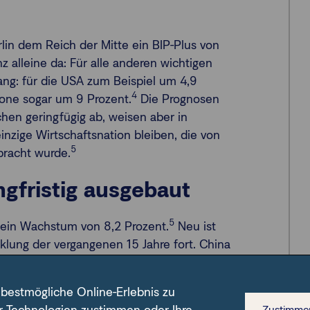
lin dem Reich der Mitte ein BIP-Plus von
z alleine da: Für alle anderen wichtigen
ng: für die USA zum Beispiel um 4,9
4
zone sogar um 9 Prozent.
Die Prognosen
hen geringfügig ab, weisen aber in
inzige Wirtschaftsnation bleiben, die von
5
racht wurde.
ngfristig ausgebaut
5
r ein Wachstum von 8,2 Prozent.
Neu ist
cklung der vergangenen 15 Jahre fort. China
Das Land steht dabei längst nicht mehr für
 Plagiate. China wächst immer mehr in die
 bestmögliche Online-Erlebnis zu
Zustimme