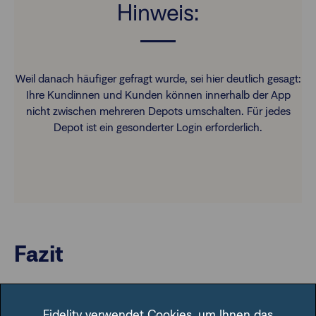
Hinweis:
Weil danach häufiger gefragt wurde, sei hier deutlich gesagt:
Ihre Kundinnen und Kunden können innerhalb der App
nicht zwischen mehreren Depots umschalten. Für jedes
Depot ist ein gesonderter Login erforderlich.
Fazit
Die neue FFB App bietet eine komfortablere Handhabung
bei mehr Übersicht und zusätzlichen Funktionen. Ihre
Fidelity verwendet Cookies, um Ihnen das