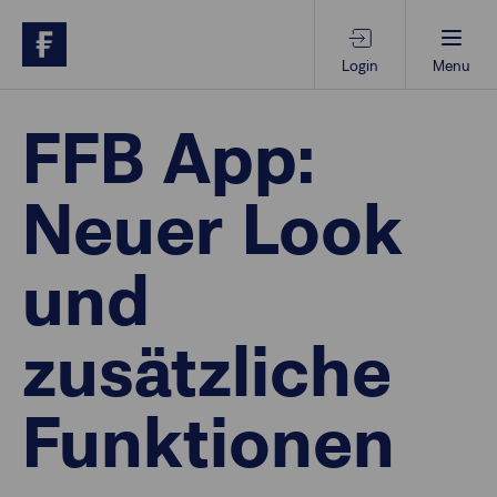
Login
Menu
Beratungs-Tools
FFB App:
Neuer Look
Anlagethemen
und
Anlagestrategien
zusätzliche
Geschäftserfolg
Funktionen
Ansprechpartner