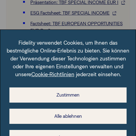
Präsentation: TBF SPECIAL INCOME EUR I
ESG Factsheet: TBF SPECIAL INCOME
Factsheet: TBF EUROPEAN OPPORTUNITIES
EUR R
Factsheet: TBF EUROPEAN OPPORTUNITIES
Fidelity verwendet Cookies, um Ihnen das
EUR I
bestmögliche Online-Erlebnis zu bieten. Sie können
der Verwendung dieser Technologien zustimmen
Präsentation: TBF EUROPEAN OPPORTUNITIES
EUR R
oder Ihre eigenen Einstellungen verwalten und
unsere
Cookie-Richtlinien
jederzeit einsehen.
ESG Factsheet: TBF EUROPEAN
OPPORTUNITIES
Zustimmen
Alle ablehnen