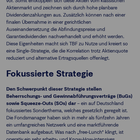
vor. Somit entkoppeln sich diese Aktien vom klassischen
Aktienmarkt und zeichnen sich durch hohe planbare
Dividendenzahlungen aus. Zusätzlich können nach einer
finalen Übernahme in einer gerichtlichen
Auseinandersetzung die Abfindungspreise und
Garantiedividenden nachverhandelt und erhöht werden.
Diese Eigenheiten macht sich TBF zu Nutze und kreiert so
eine Single-Strategie, die die Korrelation trotz Aktienquote
reduziert und alternative Ertragsquellen offenlegt.
Fokussierte Strategie
Den Schwerpunkt dieser Strategie stellen
Beherrschungs‐ und Gewinnabführungsverträge (BuGs)
sowie Squeeze‐Outs (SOs) dar
– ein auf Deutschland
fokussiertes Sonderthema, welches gesetzlich geregelt ist.
Die Fondsmanager haben sich in mehr als fünfzehn Jahren
ein umfangreiches Netzwerk und eine marktführende
Datenbank aufgebaut. Was nach „free‐Lunch“ klingt, ist
operativ ein sehr arbeits- und Know‐How‐intensives