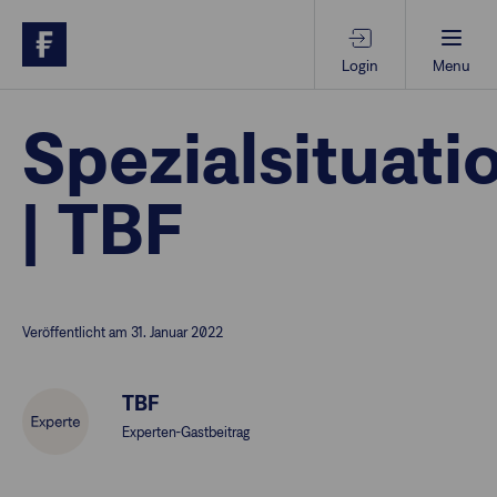
Login
Menu
Beratungs-Tools
Spezialsituati
| TBF
Anlagethemen
Anlagestrategien
Veröffentlicht am 31. Januar 2022
Geschäftserfolg
TBF
Ansprechpartner
Experten-Gastbeitrag