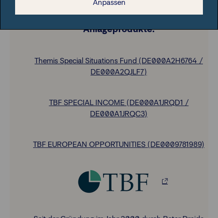
Anpassen
Anlageprodukte:
Themis Special Situations Fund (DE000A2H6764 /
DE000A2QJLF7)
TBF SPECIAL INCOME (DE000A1JRQD1 /
DE000A1JRQC3)
TBF EUROPEAN OPPORTUNITIES (DE0009781989)