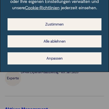
oder Ihre eigenen Einstellungen verwalten und
unsere
Cookie-Richtlinien
jederzeit einsehen.
Aktives Management
Zustimmen
Die Kraft der Innovation | DPAM
Innovation treibt Gewinne, Gewinne treiben Aktienkurse.
Alle ablehnen
Diese Überzeugung steht hinter der DPAM Equities
NEWGEMS Sustainable-Strategie: Warum der multi-
thematische Ansatz gut positioniert ist, von der nächsten
Anpassen
globalen Wachstumsphase zu profitieren.
DPAM Experten-Gastbeitrag - 09. Jan 2026