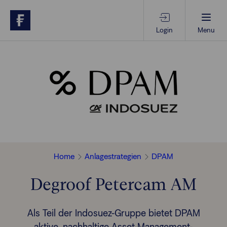
Login
Menu
Beratungs-Tools
Anlagethemen
Anlagestrategien
Home
Anlagestrategien
DPAM
Geschäftserfolg
Degroof Petercam AM
Ansprechpartner
Als Teil der Indosuez-Gruppe bietet DPAM
aktive, nachhaltige Asset-Management-