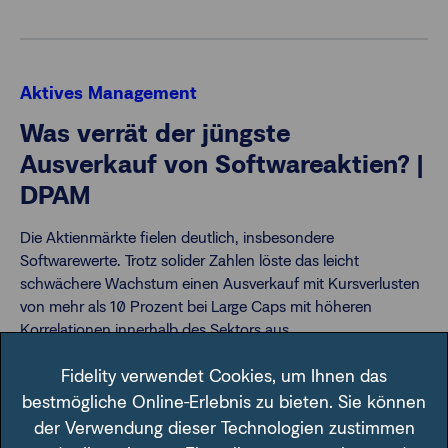
Aktives Management
Was verrät der jüngste
Ausverkauf von Softwareaktien? |
DPAM
Die Aktienmärkte fielen deutlich, insbesondere
Softwarewerte. Trotz solider Zahlen löste das leicht
schwächere Wachstum einen Ausverkauf mit Kursverlusten
von mehr als 10 Prozent bei Large Caps mit höheren
Korrelationen innerhalb des Sektors aus.
Fidelity verwendet Cookies, um Ihnen das
DPAM Experten-Gastbeitrag - 04. Feb 2026
bestmögliche Online-Erlebnis zu bieten. Sie können
der Verwendung dieser Technologien zustimmen