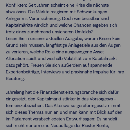
Konflikten: Seit Jahren scheint eine Krise die nächste
abzulösen. Die Märkte reagieren mit Schwankungen,
Finanzberatende
Anleger mit Verunsicherung. Doch wie belastbar sind
Kapitalmärkte wirklich und welche Chancen ergeben sich
trotz eines zunehmend unsicheren Umfelds?
Anlegende
Newsletter
Lesen Sie in unserer aktuellen Ausgabe, warum Krisen kein
Grund sein müssen, langfristige Anlageziele aus den Augen
zu verlieren, welche Rolle eine ausgewogene Asset
Kontakt
Allocation spielt und weshalb Volatilität zum Kapitalmarkt
dazugehört. Freuen Sie sich außerdem auf spannende
Login
Expertenbeiträge, Interviews und praxisnahe Impulse für Ihre
Beratung.
Jahrelang hat die Finanzdienstleistungsbranche sich dafür
eingesetzt, den Kapitalmarkt stärker in das Vorsorgesys -
tem einzubeziehen. Das Altersvorsorgereformgesetz nimmt
sich dieses Themas nun an und man kann mit Blick auf den
im Parlament verabschiedeten Entwurf sagen: Es handelt
sich nicht nur um eine Neuauflage der Riester-Rente,