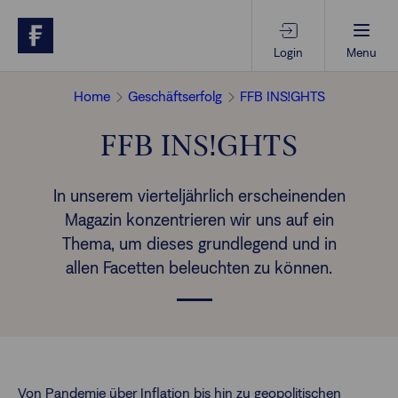
Login
Menu
Home
Geschäftserfolg
FFB INS!GHTS
Beratungs-Tools
FFB INS!GHTS
Anlagethemen
In unserem vierteljährlich erscheinenden
Magazin konzentrieren wir uns auf ein
Anlagestrategien
Thema, um dieses grundlegend und in
allen Facetten beleuchten zu können.
Geschäftserfolg
Ansprechpartner
Von Pandemie über Inflation bis hin zu geopolitischen