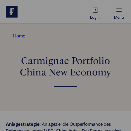
Login
Menu
Beratungs-Tools
Home
Anlagethemen
Carmignac Portfolio
China New Economy
Anlagestrategien
Geschäftserfolg
Ansprechpartner
Anlagestrategie:
Anlageziel die Outperformance des
Referenzindikators MSCI China Index. Der Fonds investiert