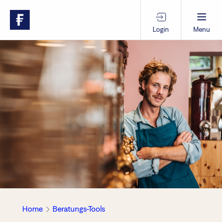
Login
Menu
Beratungs-Tools
Anlagethemen
Anlagestrategien
Geschäftserfolg
Ansprechpartner
Home
Beratungs-Tools