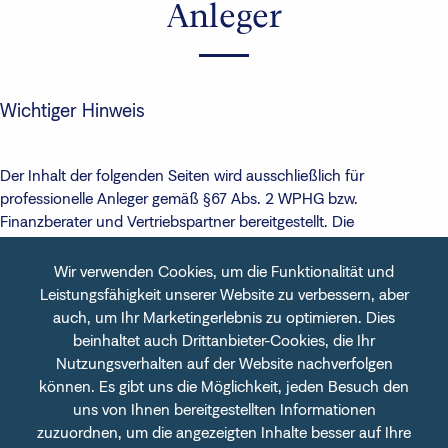
Anleger
Wichtiger Hinweis
Der Inhalt der folgenden Seiten wird ausschließlich für
professionelle Anleger gemäß §67 Abs. 2 WPHG bzw.
Finanzberater und Vertriebspartner bereitgestellt. Die
Informationen berücksichtigen nicht die Anforderungen gem. §4
WpDVerOV an die Darstellung von Informationen für Privatanleger
Wir verwenden Cookies, um die Funktionalität und
und sind daher nicht für Privatanleger geeignet. Falls Sie
Leistungsfähigkeit unserer Website zu verbessern, aber
Privatanleger sind, sprechen Sie bitte Ihren Finanzberater an, um
auch, um Ihr Marketingerlebnis zu optimieren. Dies
Informationen über die Produkte der Fondsgesellschaften auf den
beinhaltet auch Drittanbieter-Cookies, die Ihr
folgenden Seiten zu erhalten. Die FFB als auch die dargestellten
Nutzungsverhalten auf der Website nachverfolgen
Partner übernehmen keine Haftung für Schäden, die aus der
können. Es gibt uns die Möglichkeit, jeden Besuch den
unberechtigten oder fehlerhaften Nutzung von Inhalten
uns von Ihnen bereitgestellten Informationen
entstehen.
zuzuordnen, um die angezeigten Inhalte besser auf Ihre