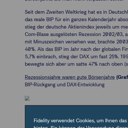
Seit dem Zweiten Weltkrieg hat es in Deutsc
das reale BIP für ein ganzes Kalenderjahr abso
stieg der deutsche Aktienindex jeweils um meh
Com-Blase ausgelösten Rezession 2002/03, als
mit Minuszeichen versehen war, brachte 2003 
40%. Als das BIP im Jahr nach der globalen F
5,7% einbrach, stieg der DAX um fast 25%. 19
bewegte sich aber um satte 47% nach oben (si
Rezessionsjahre waren gute Börsenjahre
(Graf
BIP-Rückgang und DAX-Entwicklung
DAX ist ein Index der Deutschen Börse, der die 30 größten 
wurde 1988 eingeführt und setzt den Index der Börsen-Zeitung
Fidelity verwendet Cookies, um Ihnen das
Datastream, Statistisches Bundesamt (Volkswirtschaftlich