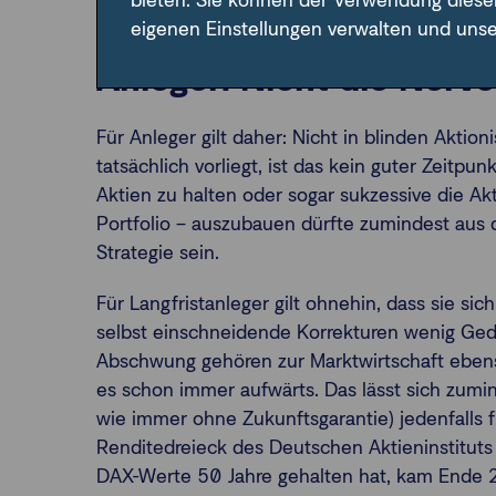
bieten. Sie können der Verwendung diese
Überblick 2018)
eigenen Einstellungen verwalten und uns
Anleger: Nicht die Nerve
Für Anleger gilt daher: Nicht in blinden Aktio
tatsächlich vorliegt, ist das kein guter Zeitpu
Aktien zu halten oder sogar sukzessive die Akt
Portfolio – auszubauen dürfte zumindest aus 
Strategie sein.
Für Langfristanleger gilt ohnehin, dass sie si
selbst einschneidende Korrekturen wenig Ge
Abschwung gehören zur Marktwirtschaft ebenso
es schon immer aufwärts. Das lässt sich zumin
wie immer ohne Zukunftsgarantie) jedenfalls 
Renditedreieck des Deutschen Aktieninstituts
DAX-Werte 50 Jahre gehalten hat, kam Ende 20