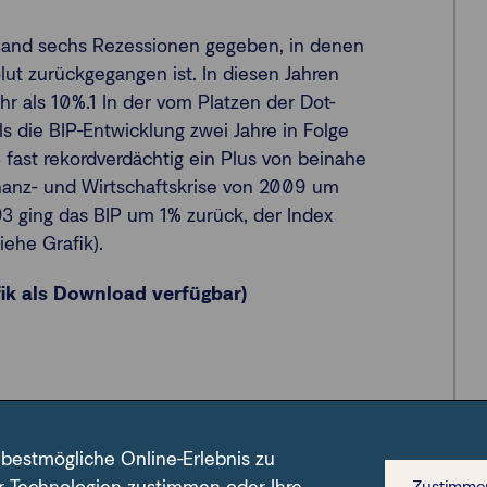
hland sechs Rezessionen gegeben, in denen
lut zurückgegangen ist. In diesen Jahren
r als 10%.1 In der vom Platzen der Dot-
 die BIP-Entwicklung zwei Jahre in Folge
fast rekordverdächtig ein Plus von beinahe
inanz- und Wirtschaftskrise von 2009 um
93 ging das BIP um 1% zurück, der Index
ehe Grafik).
ik als Download verfügbar)
und liquidesten Unternehmen Deutschlands umfasst. Er
 fort, dessen Geschichte bis 1959 zurückreicht. Quellen:
 bestmögliche Online-Erlebnis zu
e Gesamtrechnungen, Wichtige Zusammenhänge im
Zustimme