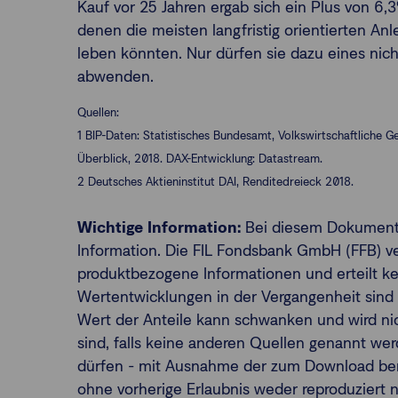
Kauf vor 25 Jahren ergab sich ein Plus von 6,3
denen die meisten langfristig orientierten An
leben könnten. Nur dürfen sie dazu eines nicht
abwenden.
Quellen:
1 BIP-Daten: Statistisches Bundesamt, Volkswirtschaftlich
Überblick, 2018. DAX-Entwicklung: Datastream.
2 Deutsches Aktieninstitut DAI, Renditedreieck 2018.
Wichtige Information:
Bei diesem Dokument 
Information. Die FIL Fondsbank GmbH (FFB) ver
produktbezogene Informationen und erteilt 
Wertentwicklungen in der Vergangenheit sind k
Wert der Anteile kann schwanken und wird nic
sind, falls keine anderen Quellen genannt wer
dürfen - mit Ausnahme der zum Download ber
ohne vorherige Erlaubnis weder reproduziert noc