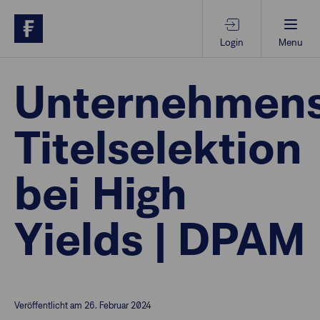
Login
Menu
Beratungs-Tools
Unternehmens
Titelselektion
Anlagethemen
bei High
Anlagestrategien
Yields | DPAM
Geschäftserfolg
Ansprechpartner
Veröffentlicht am 26. Februar 2024