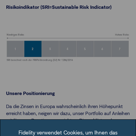
Risikoindikator (SRI=Sustainable Risk Indicator)
Unsere Positionierung
Da die Zinsen in Europa wahrscheinlich ihren Höhepunkt
erreicht haben, neigen wir dazu, unser Portfolio auf Anleihen
mit längerer Duration auszurichten. Dies erklärt auch
teilweise unsere Übergewichtung im Telekomsektor, wo
Fidelity verwendet Cookies, um Ihnen das
einige der
Anleihen mit der längsten Duration
zu finden