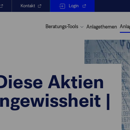
Kontakt
Login
Beratungs-Tools
Anla
Anlagethemen
Diese Aktien
ngewissheit |