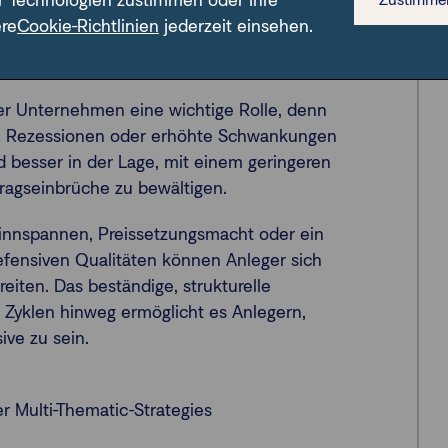
r Technologien zustimmen oder Ihre
 Beispiel dafür, wie eine Kombination aus
ere
Cookie-Richtlinien
jederzeit einsehen.
ie dringend benötigte Stabilität sorgen
 der Unternehmen eine wichtige Rolle, denn
keit, Rezessionen oder erhöhte Schwankungen
d besser in der Lage, mit einem geringeren
ragseinbrüche zu bewältigen.
nnspannen, Preissetzungsmacht oder ein
defensiven Qualitäten können Anleger sich
iten. Das beständige, strukturelle
yklen hinweg ermöglicht es Anlegern,
ive zu sein.
r Multi-Thematic-Strategies