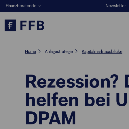
Finanzberatende
Newsletter
Anlegende
Beratungs-Tools
Anlagestrategien
Geschäftserfolg
Home
Anlagestrategie
Kapitalmarktausblicke
Rezession? 
helfen bei U
DPAM