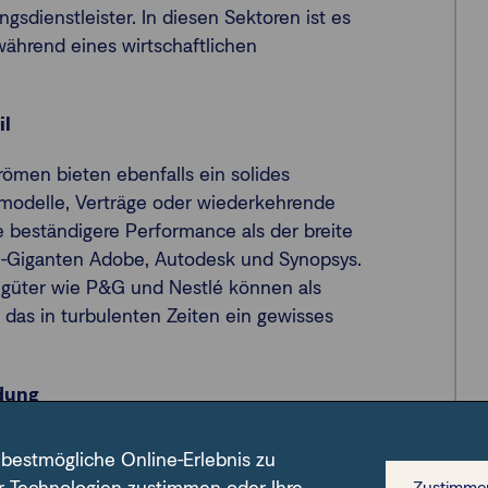
sdienstleister. In diesen Sektoren ist es
ährend eines wirtschaftlichen
il
men bieten ebenfalls ein solides
modelle, Verträge oder wiederkehrende
e beständigere Performance als der breite
ice-Giganten Adobe, Autodesk und Synopsys.
güter wie P&G und Nestlé können als
 das in turbulenten Zeiten ein gewisses
dung
hen Gewinnspannen und
 bestmögliche Online-Erlebnis zu
nnenswerte Auswirkungen auf die Nachfrage
Zustimme