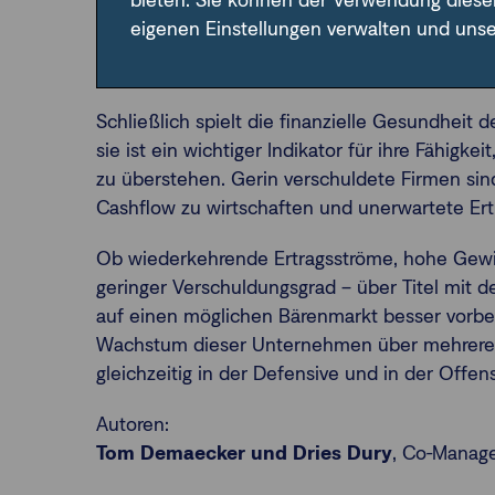
bieten. Sie können der Verwendung diese
anpassen können. Der Luxusriese LVMH ist ein
eigenen Einstellungen verwalten und uns
Preisstrategie und hohen Gewinnspannen für d
kann.
Schließlich spielt die finanzielle Gesundheit
sie ist ein wichtiger Indikator für ihre Fähig
zu überstehen. Gerin verschuldete Firmen sin
Cashflow zu wirtschaften und unerwartete Ert
Ob wiederkehrende Ertragsströme, hohe Gewi
geringer Verschuldungsgrad – über Titel mit 
auf einen möglichen Bärenmarkt besser vorbere
Wachstum dieser Unternehmen über mehrere Z
gleichzeitig in der Defensive und in der Offens
Autoren:
Tom Demaecker und Dries Dury
, Co-Manage