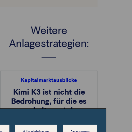
Weitere
Anlagestrategien:
Kapitalmarktausblicke
Kimi K3 ist nicht die
Bedrohung, für die es
gehalten wird
Immer wieder sorgen neue
chinesische KI-Modelle für Unruhe
n
Alle ablehnen
Anpassen