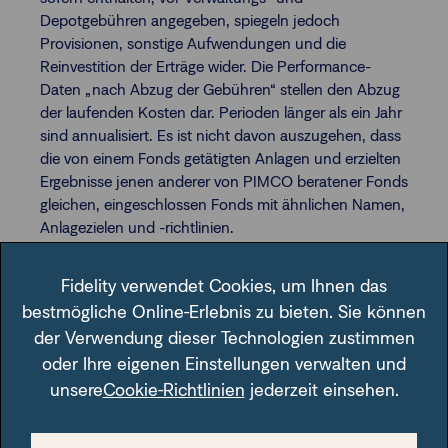
Depotgebühren angegeben, spiegeln jedoch
Provisionen, sonstige Aufwendungen und die
Reinvestition der Erträge wider. Die Performance-
Daten „nach Abzug der Gebühren“ stellen den Abzug
der laufenden Kosten dar. Perioden länger als ein Jahr
sind annualisiert. Es ist nicht davon auszugehen, dass
die von einem Fonds getätigten Anlagen und erzielten
Ergebnisse jenen anderer von PIMCO beratener Fonds
gleichen, eingeschlossen Fonds mit ähnlichen Namen,
Anlagezielen und -richtlinien.
PIMCO GIS-Fonds:
Global Investors Series plc ist eine
Fidelity verwendet Cookies, um Ihnen das
offene Investmentgesellschaft mit variablem Kapital
bestmögliche Online-Erlebnis zu bieten. Sie können
und Umbrella-Struktur, die mit beschränkter Haftung
der Verwendung dieser Technologien zustimmen
nach irischem Recht unter der Registrierungsnummer
276928 eingetragen ist. Die hierin enthaltenen
oder Ihre eigenen Einstellungen verwalten und
Informationen dürfen nicht in Ländern oder von
unsere
Cookie-Richtlinien
jederzeit einsehen.
Personen verwendet werden, wenn dies einen Verstoß
gegen geltendes Recht darstellt. Die in dieser