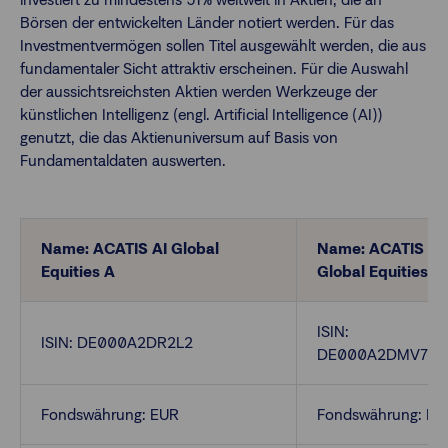
Börsen der entwickelten Länder notiert werden. Für das
Investmentvermögen sollen Titel ausgewählt werden, die aus
Finanzberatende
fundamentaler Sicht attraktiv erscheinen. Für die Auswahl
der aussichtsreichsten Aktien werden Werkzeuge der
künstlichen Intelligenz (engl. Artificial Intelligence (AI))
Anlegende
Newsletter
genutzt, die das Aktienuniversum auf Basis von
Fundamentaldaten auswerten.
Kontakt
Login
Name: ACATIS AI Global
Name: ACATIS AI
Equities A
Global Equities B
ISIN:
ISIN: DE000A2DR2L2
DE000A2DMV73
Fondswährung: EUR
Fondswährung: EU