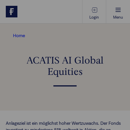
Login
Menu
Beratungs-Tools
Home
Anlagethemen
ACATIS AI Global
Equities
Anlagestrategien
Geschäftserfolg
Ansprechpartner
Anlageziel ist ein möglichst hoher Wertzuwachs. Der Fonds
investiert zu mindestens 51% weltweit in Aktien, die an