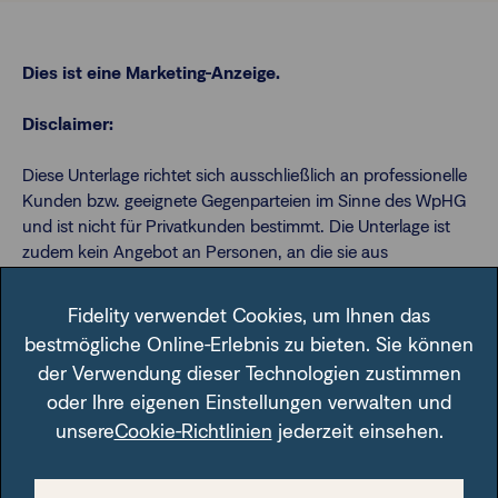
Dies ist eine Marketing-Anzeige.
Disclaimer:
Diese Unterlage richtet sich ausschließlich an professionelle
Kunden bzw. geeignete Gegenparteien im Sinne des WpHG
und ist nicht für Privatkunden bestimmt. Die Unterlage ist
zudem kein Angebot an Personen, an die sie aus
Rechtsgründen nicht abgegeben werden darf. Die Unterlage
dient nur der Information und ist keine Anlageempfehlung
Fidelity verwendet Cookies, um Ihnen das
oder Aufforderung zum Fondskauf. Die dargestellte
bestmögliche Online-Erlebnis zu bieten. Sie können
Anlagemöglichkeit kann für bestimmte Anleger wegen ihrer
der Verwendung dieser Technologien zustimmen
speziellen Anlageziele und finanziellen Situation ungeeignet
oder Ihre eigenen Einstellungen verwalten und
sein. Abgegebene Meinungen gelten zum Zeitpunkt der
unsere
Cookie-Richtlinien
jederzeit einsehen.
Veröffentlichung und können sich ändern, ebenso die
Fondszusammensetzung und Allokationen. Bisherige
Wertentwicklungen sind keine Garantie für künftige Erträge.