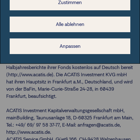
Zustimmen
ACATIS übernimmt keine Gewähr für die Erreichung der
Marktprognosen. Trotz sorgfältig ausgewählter Quellen kann
die Richtigkeit, Vollständigkeit oder Genauigkeit der
Informationen nicht garantiert werden. Die Informationen
Alle ablehnen
dürfen weder reproduziert noch weiterverteilt werden. Die
Vertriebszulassungen der ACATIS-Fonds in einzelnen
Ländern und zugehörige Dienstleistungen können
Anpassen
unterschiedlich sein. ACATIS stellt die Verkaufsprospekte,
Basisinformationsblätter (BIB), Jahres- und
Halbjahresberichte ihrer Fonds kostenlos auf Deutsch bereit
(http://www.acatis.de). Die ACATIS Investment KVG mbH
hat ihren Hauptsitz in Frankfurt a.M., Deutschland, und wird
von der BaFin, Marie-Curie-Straße 24-28, in 60439
Frankfurt, beaufsichtigt.
ACATIS Investment Kapitalverwaltungsgesellschaft mbH,
mainBuilding, Taunusanlage 18, D-60325 Frankfurt am Main,
Tel.: +49/ 69/ 97 58 37-77, E-Mail: anfragen@acatis.de,
http://www.acatis.de.
ACATIS Service GmbH, Güetli 166, CH-9428 Walzenhausen,