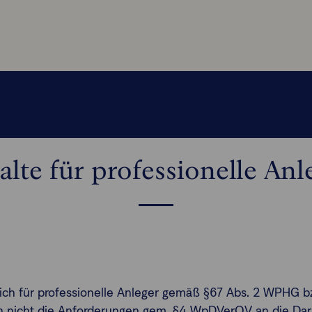
alte für professionelle Anl
ßlich für professionelle Anleger gemäß §67 Abs. 2 WPHG b
gen nicht die Anforderungen gem. §4 WpDVerOV an die Dars