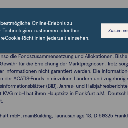
 bestmögliche Online-Erlebnis zu
an professionelle Kunden bzw. geeignete Gegenparteien im
r Technologien zustimmen oder Ihre
Zustimme
dem kein Angebot an Personen, an die sie aus Rechtsgrün
ere
Cookie-Richtlinien
jederzeit einsehen.
keine Anlageempfehlung oder Aufforderung zum Fondskauf.
ageziele und finanziellen Situation ungeeignet sein. Ab
enso die Fondszusammensetzung und Allokationen. Bisher
Gewähr für die Erreichung der Marktprognosen. Trotz sorg
 der Informationen nicht garantiert werden. Die Informati
gen der ACATIS-Fonds in einzelnen Ländern und zugehörig
isinformationsblätter (BIB), Jahres- und Halbjahresbericht
t KVG mbH hat ihren Hauptsitz in Frankfurt a.M., Deutschl
gt.
aft mbH, mainBuilding, Taunusanlage 18, D-60325 Frankfur