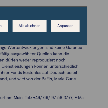
 Sinne des WpHG und ist nicht für
n
Alle ablehnen
Anpassen
den nicht abgegeben werden darf. Die
 Die dargestellte Anlagemöglichkeit kann für
gegebene Meinungen gelten zum Zeitpunkt der
ige Wertentwicklungen sind keine Garantie
fältig ausgewählter Quellen kann die
onen dürfen weder reproduziert noch
e Dienstleistungen können unterschiedlich
e ihrer Fonds kostenlos auf Deutsch bereit
and, und wird von der BaFin, Marie-Curie-
t am Main, Tel.: +49/ 69/ 97 58 37-77, E-Mail: