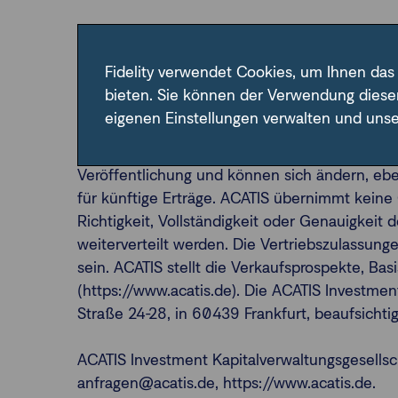
Disclaimer:
Fidelity verwendet Cookies, um Ihnen das
Diese Unterlage richtet sich ausschließlich 
bieten. Sie können der Verwendung diese
Privatkunden bestimmt. Die Unterlage ist zu
eigenen Einstellungen verwalten und uns
Unterlage dient nur der Information und ist 
bestimmte Anleger wegen ihrer speziellen Anl
Veröffentlichung und können sich ändern, eb
für künftige Erträge. ACATIS übernimmt keine 
Richtigkeit, Vollständigkeit oder Genauigkeit
weiterverteilt werden. Die Vertriebszulassun
sein. ACATIS stellt die Verkaufsprospekte, Bas
(https://www.acatis.de). Die ACATIS Investmen
Straße 24-28, in 60439 Frankfurt, beaufsichti
ACATIS Investment Kapitalverwaltungsgesellsch
anfragen@acatis.de, https://www.acatis.de.