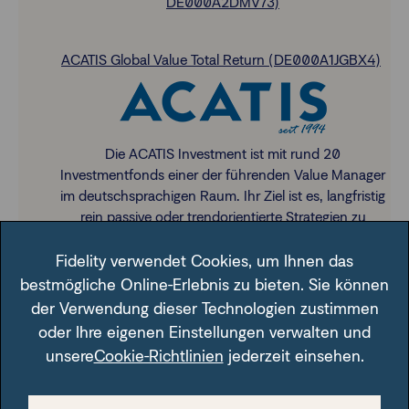
DE000A2DMV73)
ACATIS Global Value Total Return (DE000A1JGBX4)
Die ACATIS Investment ist mit rund 20
Investmentfonds einer der führenden Value Manager
im deutschsprachigen Raum. Ihr Ziel ist es, langfristig
rein passive oder trendorientierte Strategien zu
übertreffen und Value für ihre Investoren zu schaffen.
Fidelity verwendet Cookies, um Ihnen das
bestmögliche Online-Erlebnis zu bieten. Sie können
der Verwendung dieser Technologien zustimmen
oder Ihre eigenen Einstellungen verwalten und
unsere
Cookie-Richtlinien
jederzeit einsehen.
Weitere Anlagestrategien: