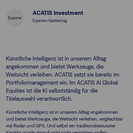
ACATIS Investment
Finanzberatende
Experten-Gastbeitrag
Anlegende
Newsletter
Kontakt
Künstliche Intelligenz ist in unserem Alltag
angekommen und bietet Werkzeuge, die
Login
Weitsicht verleihen. ACATIS setzt sie bereits im
Portfoliomanagement ein. Im ACATIS AI Global
Equities ist die KI selbstständig für die
Titelauswahl verantwortlich.
Künstliche Intelligenz ist in unserem Alltag angekommen
und bietet Werkzeuge, die Weitsicht verleihen, vergleichbar
mit Radar und GPS. Und selbst ein traditionsbewusster
Kapitän würde darauf wohl nicht verzichten wollen.