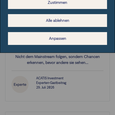
Zustimmen
Alle ablehnen
Aktives Management
Dem Morgen ein gutes Stück
Anpassen
voraus – wie Francesco Datini
Nicht dem Mainstream folgen, sondern Chancen
erkennen, bevor andere sie sehen…
ACATIS Investment
Experten-Gastbeitrag
29. Juli 2026