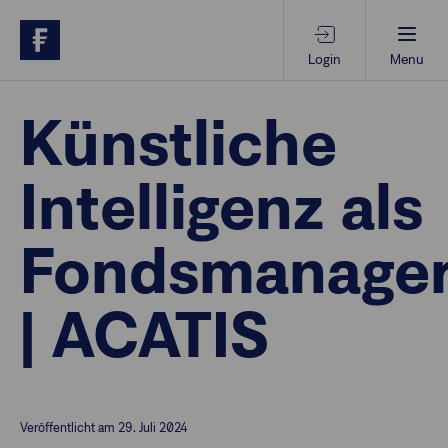
Login
Menu
Beratungs-Tools
Künstliche
Intelligenz als
Anlagethemen
Fondsmanage
Anlagestrategien
| ACATIS
Geschäftserfolg
Ansprechpartner
Veröffentlicht am 29. Juli 2024