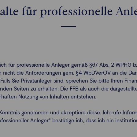
alte für professionelle Anl
ßlich für professionelle Anleger gemäß §67 Abs. 2 WPHG b
gen nicht die Anforderungen gem. §4 WpDVerOV an die Dars
 Falls Sie Privatanleger sind, sprechen Sie bitte Ihren Fi
nden Seiten zu erhalten. Die FFB als auch die dargestel
erhaften Nutzung von Inhalten entstehen.
enntnis genommen und akzeptiere diese. Ich rufe Infor
ssioneller Anleger“ bestätige ich, dass ich ein institutio