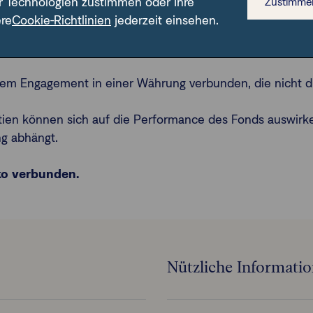
r Technologien zustimmen oder Ihre
Zustimme
ränderung der Zinssätze zu einem Rückgang des Nettoinven
ere
Cookie-Richtlinien
jederzeit einsehen.
 Gefahr, dass der Emittent seinen Verpflichtungen nicht n
 dem Engagement in einer Währung verbunden, die nicht 
ien können sich auf die Performance des Fonds auswirke
ng abhängt.
iko verbunden.
Nützliche Informati