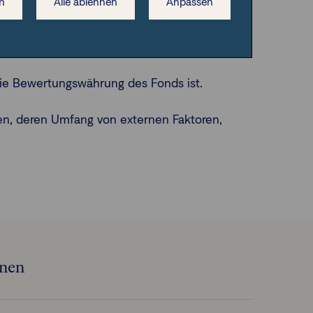
n
Alle ablehnen
Anpassen
tarwerts.
achkommt.
die Bewertungswährung des Fonds ist.
n, deren Umfang von externen Faktoren,
onen