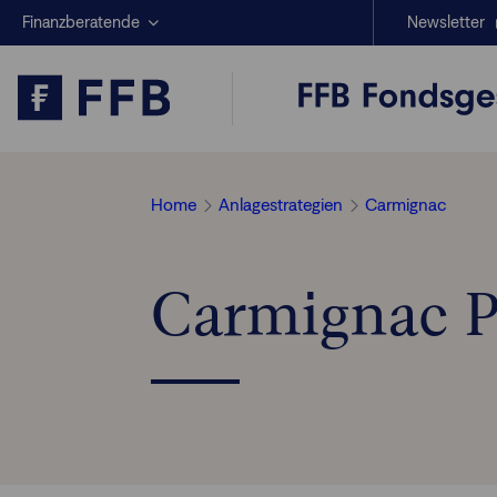
Finanzberatende
Newsletter
Anlegende
Beratungs-Tools
Anlagestrategien
Geschäftserfolg
Home
Anlagestrategien
Carmignac
Carmignac P