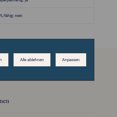
VL-fähig: nein
n
Alle ablehnen
Anpassen
onen