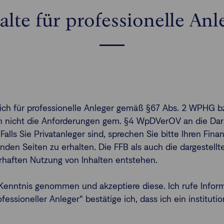
alte für professionelle Anl
ßlich für professionelle Anleger gemäß §67 Abs. 2 WPHG b
gen nicht die Anforderungen gem. §4 WpDVerOV an die Dars
 Falls Sie Privatanleger sind, sprechen Sie bitte Ihren Fi
nden Seiten zu erhalten. Die FFB als auch die dargestel
erhaften Nutzung von Inhalten entstehen.
enntnis genommen und akzeptiere diese. Ich rufe Infor
ssioneller Anleger“ bestätige ich, dass ich ein institutio