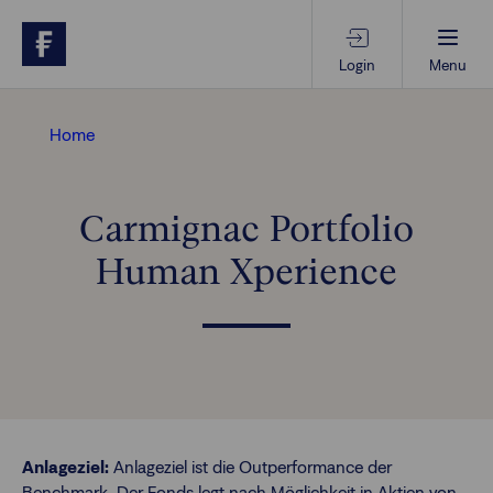
Login
Menu
Beratungs-Tools
Home
Anlagethemen
Carmignac Portfolio
Human Xperience
Anlagestrategien
Geschäftserfolg
Ansprechpartner
Anlageziel:
Anlageziel ist die Outperformance der
Benchmark. Der Fonds legt nach Möglichkeit in Aktien von