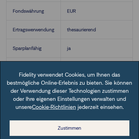
Fondswährung
EUR
Ertragswerwendung
thesaurierend
Sparplanfähig
ja
VL-fähig
ja
Fidelity verwendet Cookies, um Ihnen das
bestmögliche Online-Erlebnis zu bieten. Sie können
der Verwendung dieser Technologien zustimmen
oder Ihre eigenen Einstellungen verwalten und
unsere
Cookie-Richtlinien
jederzeit einsehen.
Im Fondsfinder der FFB unter der angegebenen ISIN.
Zustimmen