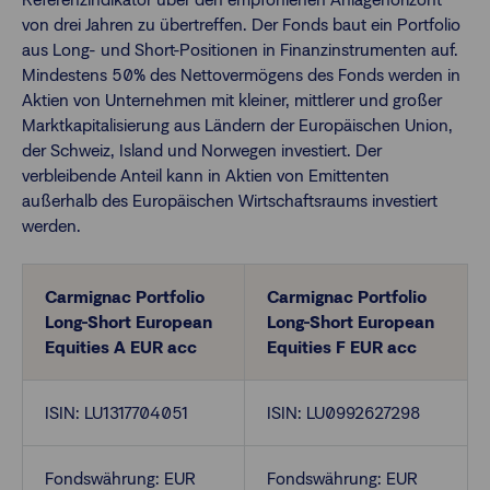
von drei Jahren zu übertreffen. Der Fonds baut ein Portfolio
aus Long- und Short-Positionen in Finanzinstrumenten auf.
Finanzberatende
Mindestens 50% des Nettovermögens des Fonds werden in
Aktien von Unternehmen mit kleiner, mittlerer und großer
Marktkapitalisierung aus Ländern der Europäischen Union,
Anlegende
Newsletter
der Schweiz, Island und Norwegen investiert. Der
verbleibende Anteil kann in Aktien von Emittenten
außerhalb des Europäischen Wirtschaftsraums investiert
Kontakt
werden.
Login
Carmignac Portfolio
Carmignac Portfolio
Long-Short European
Long-Short European
Equities A EUR acc
Equities F EUR acc
ISIN: LU1317704051
ISIN: LU0992627298
Fondswährung: EUR
Fondswährung: EUR