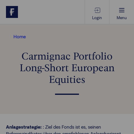
Login
Menu
Beratungs-Tools
Home
Carmignac Portfolio
Anlagethemen
Long-Short European
Anlagestrategien
Equities
Geschäftserfolg
Ansprechpartner
Anlagestrategie:
: Ziel des Fonds ist es, seinen
Referenzindikator über den empfohlenen Anlagehorizont