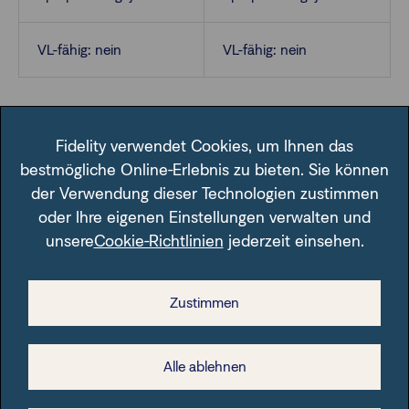
VL-fähig: nein
VL-fähig: nein
Fidelity verwendet Cookies, um Ihnen das
bestmögliche Online-Erlebnis zu bieten. Sie können
der Verwendung dieser Technologien zustimmen
oder Ihre eigenen Einstellungen verwalten und
Im Fondsfinder der FFB unter der angegebenen ISIN.
unsere
Cookie-Richtlinien
jederzeit einsehen.
Zustimmen
Rechtliche Hinweise
Alle ablehnen