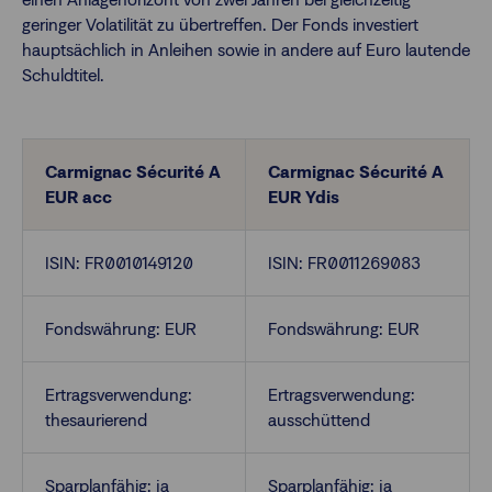
geringer Volatilität zu übertreffen. Der Fonds investiert
hauptsächlich in Anleihen sowie in andere auf Euro lautende
Finanzberatende
Schuldtitel.
Anlegende
Newsletter
Carmignac Sécurité A
Carmignac Sécurité A
EUR acc
EUR Ydis
Kontakt
ISIN: FR0010149120
ISIN: FR0011269083
Login
Fondswährung: EUR
Fondswährung: EUR
Ertragsverwendung:
Ertragsverwendung:
thesaurierend
ausschüttend
Sparplanfähig: ja
Sparplanfähig: ja