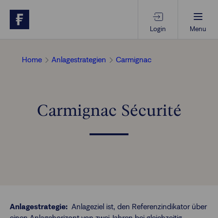
Login
Menu
Beratungs-Tools
Home
Anlagestrategien
Carmignac
Anlagethemen
Carmignac Sécurité
Anlagestrategien
Geschäftserfolg
Ansprechpartner
Anlagestrategie:
Anlageziel ist, den Referenzindikator über
einen Anlagehorizont von zwei Jahren bei gleichzeitig