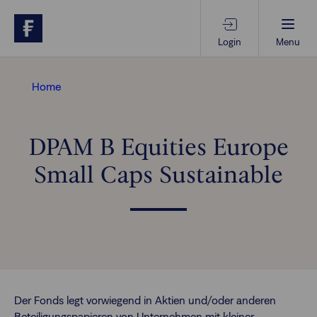
Login
Menu
Beratungs-Tools
Home
Anlagethemen
DPAM B Equities Europe
Small Caps Sustainable
Anlagestrategien
Geschäftserfolg
Ansprechpartner
Der Fonds legt vorwiegend in Aktien und/oder anderen
Beteiligungspapieren von Unternehmen mit kleiner