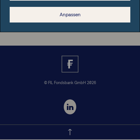
Anpassen
Nützliche Informationen
© FIL Fondsbank GmbH 2026