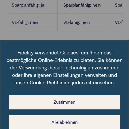
Sparplanfähig: ja
Sparplanfähig: nein
Sparpla
VL-fähig: nein
VL-fähig: nein
VL-fähi
Fidelity verwendet Cookies, um Ihnen das
bestmögliche Online-Erlebnis zu bieten. Sie können
der Verwendung dieser Technologien zustimmen
oder Ihre eigenen Einstellungen verwalten und
unsere
Cookie-Richtlinien
jederzeit einsehen.
Im Fondsfinder der FFB unter der angegebenen ISIN.
Zustimmen
Alle ablehnen
Rechtliche Hinweise