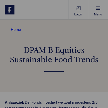
Login
Menu
Beratungs-Tools
Home
Anlagethemen
DPAM B Equities
Sustainable Food Trends
Anlagestrategien
Geschäftserfolg
Ansprechpartner
Anlageziel:
Der Fonds investiert weltweit mindestens 2/3
seines Vermögens in Aktien von Unternehmen, die direkt