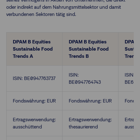
oder indirekt auf dem Nahrungsmittelsektor und damit
verbundenen Sektoren tätig sind.
Finanzberatende
Anlegende
Newsletter
DPAM B Equities
DPAM B Equities
DPAM B
Sustainable Food
Sustainable Food
Sustai
Trends A
Trends B
Trend
Kontakt
ISIN:
ISIN:
Login
ISIN: BE0947763737
BE0947764743
BE624
Fondswährung: EUR
Fondswährung: EUR
Fondsw
Ertragswerwendung:
Ertragswerwendung:
Ertrag
ausschüttend
thesaurierend
aussch