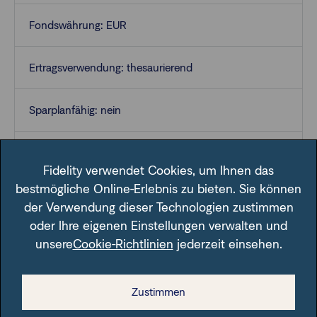
Fondswährung: EUR
Ertragsverwendung: thesaurierend
Sparplanfähig: nein
VL-fähig: nein
Fidelity verwendet Cookies, um Ihnen das
bestmögliche Online-Erlebnis zu bieten. Sie können
der Verwendung dieser Technologien zustimmen
oder Ihre eigenen Einstellungen verwalten und
unsere
Cookie-Richtlinien
jederzeit einsehen.
Im Fondsfinder der FFB unter der angegebenen ISIN.
Zustimmen