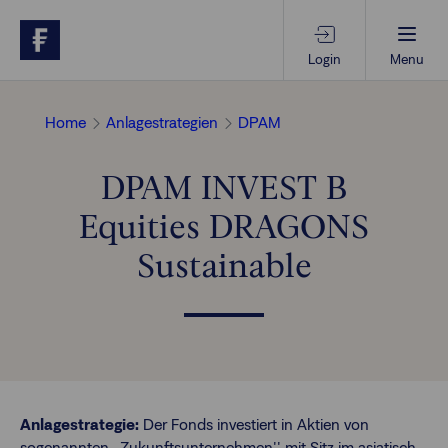
Login
Menu
Beratungs-Tools
Home
Anlagestrategien
DPAM
DPAM INVEST B
Anlagethemen
Equities DRAGONS
Anlagestrategien
Sustainable
Geschäftserfolg
Ansprechpartner
Anlagestrategie:
Der Fonds investiert in Aktien von
sogenannten „Zukunftsunternehmen'' mit Sitz im asiatisch-