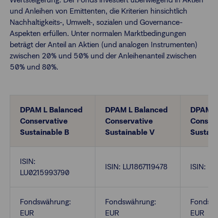
und Anleihen von Emittenten, die Kriterien hinsichtlich
Nachhaltigkeits-, Umwelt-, sozialen und Governance-
Finanzberatende
Aspekten erfüllen. Unter normalen Marktbedingungen
beträgt der Anteil an Aktien (und analogen Instrumenten)
zwischen 20% und 50% und der Anleihenanteil zwischen
Anlegende
Newsletter
50% und 80%.
Kontakt
DPAM L Balanced
DPAM L Balanced
DPAM L
Login
Conservative
Conservative
Conser
Sustainable B
Sustainable V
Sustai
ISIN:
ISIN: LU1867119478
ISIN: L
LU0215993790
Fondswährung:
Fondswährung:
Fondswä
EUR
EUR
EUR