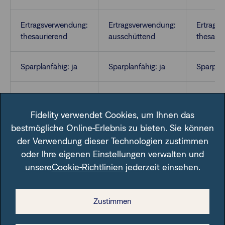
Ertragsverwendung:
Ertragsverwendung:
Ertrags
thesaurierend
ausschüttend
thesaur
Sparplanfähig: ja
Sparplanfähig: ja
Sparplan
VL-fähig: nein
VL-fähig: nein
VL-fähig
Fidelity verwendet Cookies, um Ihnen das
bestmögliche Online-Erlebnis zu bieten. Sie können
der Verwendung dieser Technologien zustimmen
oder Ihre eigenen Einstellungen verwalten und
unsere
Cookie-Richtlinien
jederzeit einsehen.
Im Fondsfinder der FFB unter der angegebenen ISIN.
Zustimmen