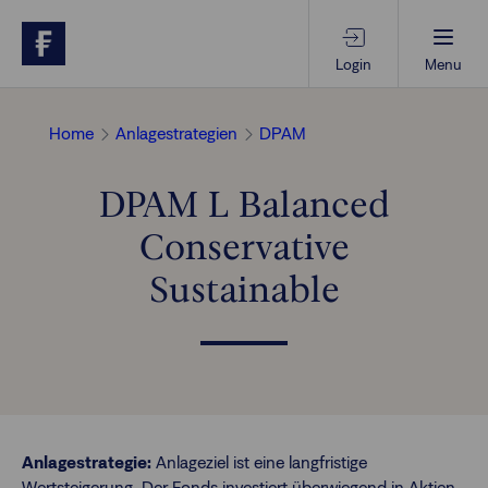
Login
Menu
Beratungs-Tools
Home
Anlagestrategien
DPAM
DPAM L Balanced
Anlagethemen
Conservative
Anlagestrategien
Sustainable
Geschäftserfolg
Ansprechpartner
Anlagestrategie:
Anlageziel ist eine langfristige
Wertsteigerung. Der Fonds investiert überwiegend in Aktien