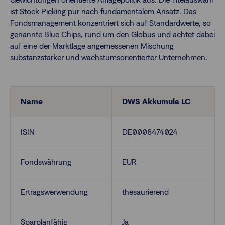
ist Stock Picking pur nach fundamentalem Ansatz. Das
Fondsmanagement konzentriert sich auf Standardwerte, so
Finanzberatende
genannte Blue Chips, rund um den Globus und achtet dabei
auf eine der Marktlage angemessenen Mischung
substanzstarker und wachstumsorientierter Unternehmen.
Anlegende
Newsletter
Kontakt
Name
DWS Akkumula LC
Login
ISIN
DE0008474024
Fondswährung
EUR
Ertragswerwendung
thesaurierend
Sparplanfähig
Ja