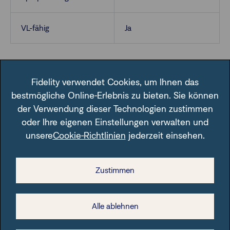
VL-fähig
Ja
Fidelity verwendet Cookies, um Ihnen das
bestmögliche Online-Erlebnis zu bieten. Sie können
der Verwendung dieser Technologien zustimmen
oder Ihre eigenen Einstellungen verwalten und
Im Fondsfinder der FFB unter der angegebenen ISIN.
unsere
Cookie-Richtlinien
jederzeit einsehen.
Zustimmen
Rechtliche Hinweise
Alle ablehnen