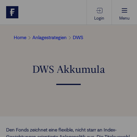
Login
Menu
Beratungs-Tools
Home
Anlagestrategien
DWS
Anlagethemen
DWS Akkumula
Anlagestrategien
Geschäftserfolg
Ansprechpartner
Den Fonds zeichnet eine flexible, nicht starr an Index-
Gewichtungen orientierte Anlagepolitik aus. Die Titelauswahl