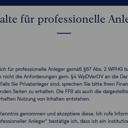
alte für professionelle Anl
ßlich für professionelle Anleger gemäß §67 Abs. 2 WPHG b
gen nicht die Anforderungen gem. §4 WpDVerOV an die Dars
 Falls Sie Privatanleger sind, sprechen Sie bitte Ihren Fi
nden Seiten zu erhalten. Die FFB als auch die dargestel
erhaften Nutzung von Inhalten entstehen.
enntnis genommen und akzeptiere diese. Ich rufe Infor
ssioneller Anleger“ bestätige ich, dass ich ein institutio