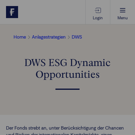
Login
Menu
Beratungs-Tools
Home
Anlagestrategien
DWS
Anlagethemen
DWS ESG Dynamic
Opportunities
Anlagestrategien
Geschäftserfolg
Ansprechpartner
Der Fonds strebt an, unter Berücksichtigung der Chancen
und Risiken der internationalen Kapitalmärkte, einen