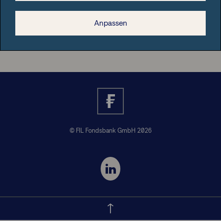
Anpassen
Nützliche Informationen
© FIL Fondsbank GmbH 2026