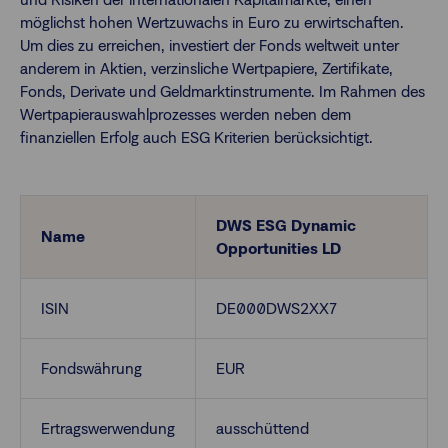
möglichst hohen Wertzuwachs in Euro zu erwirtschaften.
Um dies zu erreichen, investiert der Fonds weltweit unter
Finanzberatende
anderem in Aktien, verzinsliche Wertpapiere, Zertifikate,
Fonds, Derivate und Geldmarktinstrumente. Im Rahmen des
Wertpapierauswahlprozesses werden neben dem
Anlegende
Newsletter
finanziellen Erfolg auch ESG Kriterien berücksichtigt.
Kontakt
DWS ESG Dynamic
Name
Login
Opportunities LD
ISIN
DE000DWS2XX7
Fondswährung
EUR
Ertragswerwendung
ausschüttend