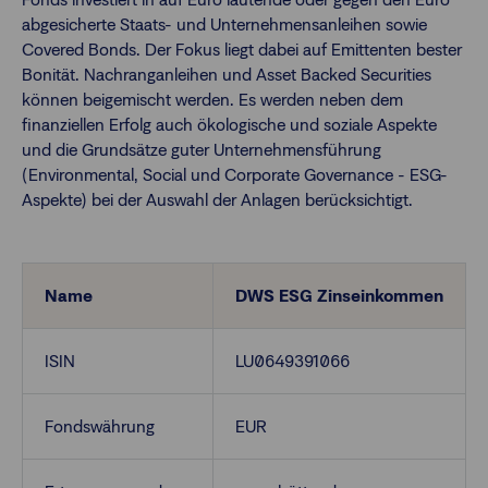
abgesicherte Staats- und Unternehmensanleihen sowie
Covered Bonds. Der Fokus liegt dabei auf Emittenten bester
Finanzberatende
Bonität. Nachranganleihen und Asset Backed Securities
können beigemischt werden. Es werden neben dem
finanziellen Erfolg auch ökologische und soziale Aspekte
Anlegende
Newsletter
und die Grundsätze guter Unternehmensführung
(Environmental, Social und Corporate Governance - ESG-
Aspekte) bei der Auswahl der Anlagen berücksichtigt.
Kontakt
Login
Name
DWS ESG Zinseinkommen
ISIN
LU0649391066
Fondswährung
EUR