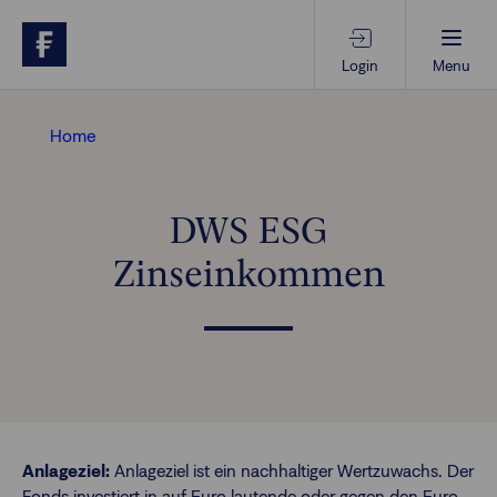
Login
Menu
Beratungs-Tools
Home
Anlagethemen
DWS ESG
Zinseinkommen
Anlagestrategien
Geschäftserfolg
Ansprechpartner
Anlageziel:
Anlageziel ist ein nachhaltiger Wertzuwachs. Der
Fonds investiert in auf Euro lautende oder gegen den Euro