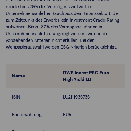
mindestens 70% des Vermögens weltweit in
Unternehmensanleihen (auch aus dem Finanzsektor), die
Finanzberatende
zum Zeitpunkt des Erwerbs kein Investment-Grade-Rating
aufweisen. Bis zu 30% des Vermögens können in
Unternehmensanleihen angelegt werden, welche die
Anlegende
Newsletter
vorstehenden Kriterien nicht erfüllen. Bei der
Wertpapierauswahl werden ESG-Kriterien berücksichtigt.
Kontakt
Login
DWS Invest ESG Euro
Name
High Yield LD
ISIN
LU2111935735
Fondswährung
EUR