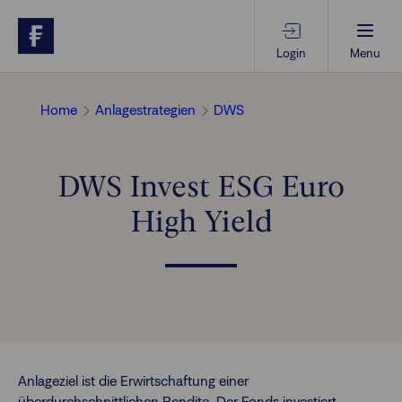
Login
Menu
Beratungs-Tools
Home
Anlagestrategien
DWS
Anlagethemen
DWS Invest ESG Euro
High Yield
Anlagestrategien
Geschäftserfolg
Ansprechpartner
Anlageziel ist die Erwirtschaftung einer
überdurchschnittlichen Rendite. Der Fonds investiert