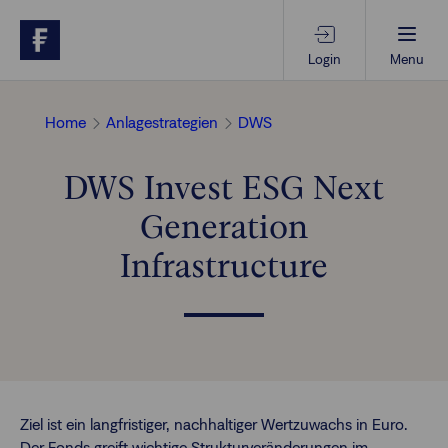
Login
Menu
Beratungs-Tools
Home
Anlagestrategien
DWS
DWS Invest ESG Next
Anlagethemen
Generation
Anlagestrategien
Infrastructure
Geschäftserfolg
Ansprechpartner
Ziel ist ein langfristiger, nachhaltiger Wertzuwachs in Euro.
Der Fonds greift wichtige Strukturveränderungen im