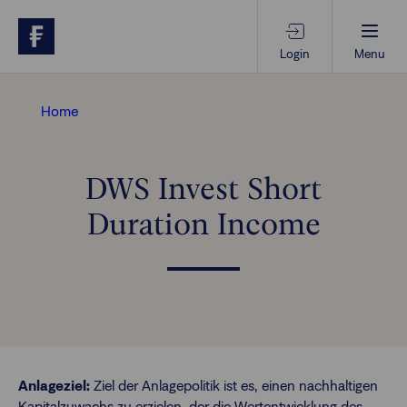
Login
Menu
Beratungs-Tools
Home
Anlagethemen
DWS Invest Short
Duration Income
Anlagestrategien
Geschäftserfolg
Ansprechpartner
Anlageziel:
Ziel der Anlagepolitik ist es, einen nachhaltigen
Kapitalzuwachs zu erzielen, der die Wertentwicklung des