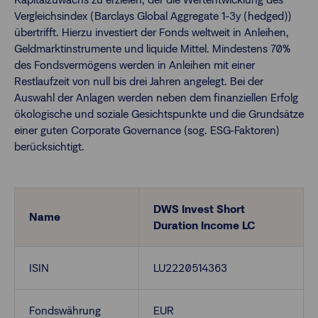
Vergleichsindex (Barclays Global Aggregate 1-3y (hedged))
übertrifft. Hierzu investiert der Fonds weltweit in Anleihen,
Finanzberatende
Geldmarktinstrumente und liquide Mittel. Mindestens 70%
des Fondsvermögens werden in Anleihen mit einer
Restlaufzeit von null bis drei Jahren angelegt. Bei der
Anlegende
Newsletter
Auswahl der Anlagen werden neben dem finanziellen Erfolg
ökologische und soziale Gesichtspunkte und die Grundsätze
einer guten Corporate Governance (sog. ESG-Faktoren)
Kontakt
berücksichtigt.
Login
DWS Invest Short
Name
Duration Income LC
ISIN
LU2220514363
Fondswährung
EUR