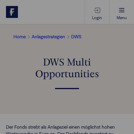
Login
Menu
Beratungs-Tools
Home
Anlagestrategien
DWS
Anlagethemen
DWS Multi
Opportunities
Anlagestrategien
Geschäftserfolg
Ansprechpartner
Der Fonds strebt als Anlageziel einen möglichst hohen
Wertzuwachs in Euro an. Der Dachfonds investiert zu