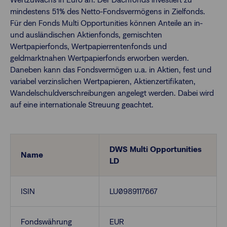
mindestens 51% des Netto-Fondsvermögens in Zielfonds.
Für den Fonds Multi Opportunities können Anteile an in-
Finanzberatende
und ausländischen Aktienfonds, gemischten
Wertpapierfonds, Wertpapierrentenfonds und
geldmarktnahen Wertpapierfonds erworben werden.
Anlegende
Newsletter
Daneben kann das Fondsvermögen u.a. in Aktien, fest und
variabel verzinslichen Wertpapieren, Aktienzertifikaten,
Wandelschuldverschreibungen angelegt werden. Dabei wird
Kontakt
auf eine internationale Streuung geachtet.
Login
DWS Multi Opportunities
Name
LD
ISIN
LU0989117667
Fondswährung
EUR