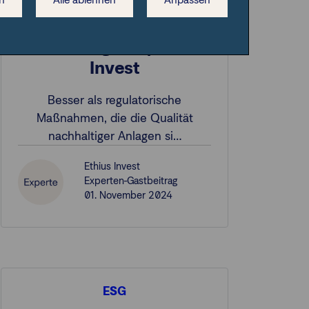
Gelebte Werte:
Maßstab für
Nachhaltigkeit | Ethius
Invest
Besser als regulatorische
Maßnahmen, die die Qualität
nachhaltiger Anlagen si…
Ethius Invest
Experten-Gastbeitrag
01. November 2024
ESG