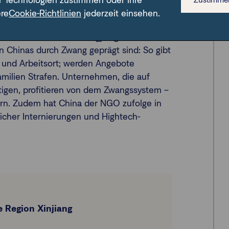
nd Überwachung
r Technologien zustimmen oder Ihre
ere
Cookie-Richtlinien
jederzeit einsehen.
ge dafür, dass staatlich geförderte
räften innerhalb von Xingjiang sowie
 Chinas durch Zwang geprägt sind: So gibt
e und Arbeitsort; werden Angebote
milien Strafen. Unternehmen, die auf
ftigen, profitieren von dem Zwangssystem –
uern. Zudem hat China der NGO zufolge in
licher Internierungen und Hightech-
Region Xinjiang