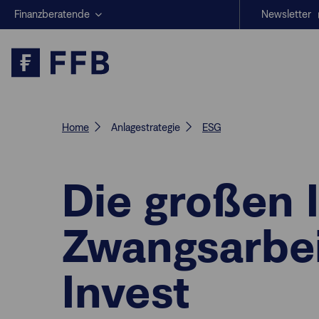
Finanzberatende
Newsletter
Anlegende
Beratungs-Tools
Anlagestrategien
Geschäftserfolg
Home
Anlagestrategie
ESG
Die großen 
Zwangsarbeit
Invest