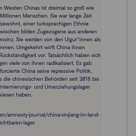
 Westen Chinas ist dreimal so groß wie
 Millionen Menschen. Sie war lange Zeit
bewohnt, einer turksprachigen Ethnie
zwischen bilden Zugezogene aus anderen
Provinz. Sie werden von den Uigur*innen als
men. Umgekehrt wirft China ihnen
ückständigkeit vor. Tatsächlich haben sich
en viele von ihnen radikalisiert. Es gab
orcierte China seine repressive Politik.
ss die chinesischen Behörden seit 2018 bis
n Internierungs- und Umerziehungslager
wiesen haben.
n/amnesty-journal/china-xinjiang-im-land-
ichtbaren-lager