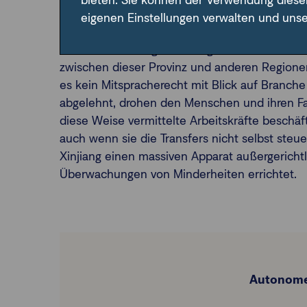
Xinjiang: Zwangsarbeit, Internierungen u
bieten. Sie können der Verwendung diese
eigenen Einstellungen verwalten und uns
Laut Hong Kong Watch gibt es seit Jahren Bele
Arbeitsvermittlungen von uigurischen Arbeitsk
zwischen dieser Provinz und anderen Regionen
es kein Mitspracherecht mit Blick auf Branch
abgelehnt, drohen den Menschen und ihren Fa
diese Weise vermittelte Arbeitskräfte beschä
auch wenn sie die Transfers nicht selbst ste
Xinjiang einen massiven Apparat außergericht
Überwachungen von Minderheiten errichtet.
Autonome 