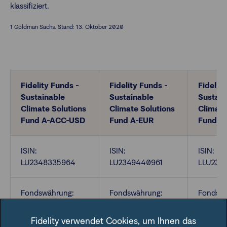
klassifiziert.
1 Goldman Sachs. Stand: 13. Oktober 2020
Fidelity Funds -
Fidelity Funds -
Fidelit
Sustainable
Sustainable
Sustain
Climate Solutions
Climate Solutions
Climate
Fund A-ACC-USD
Fund A-EUR
Fund I
ISIN:
ISIN:
ISIN:
LU2348335964
LU2349440961
LLU234
Fondswährung:
Fondswährung:
Fondswä
USD
EUR
USD
Fidelity verwendet Cookies, um Ihnen das