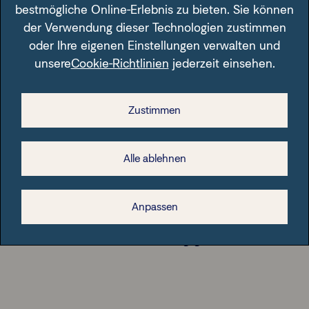
bestmögliche Online-Erlebnis zu bieten. Sie können
Ertragsverwendung:
Ertragsverwendung:
Ertrags
der Verwendung dieser Technologien zustimmen
thesaurierend
ausschüttend
thesaur
oder Ihre eigenen Einstellungen verwalten und
unsere
Cookie-Richtlinien
jederzeit einsehen.
Sparplanfähig: ja
Sparplanfähig: ja
Sparplan
VL-fähig: nein
VL-fähig: nein
VL-fähig
Zustimmen
Alle ablehnen
Anpassen
Im Fondsfinder der FFB unter der angegebenen ISIN.