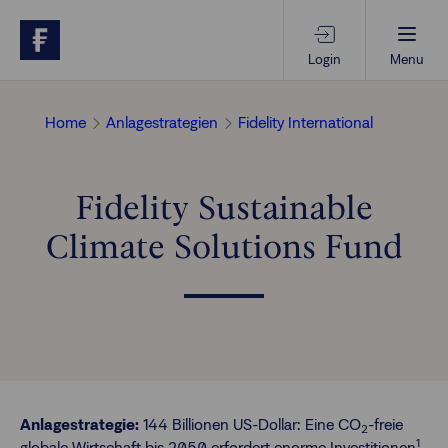
Login
Menu
Beratungs-Tools
Home
Anlagestrategien
Fidelity International
Anlagethemen
Fidelity Sustainable
Climate Solutions Fund
Anlagestrategien
Geschäftserfolg
Ansprechpartner
Anlagestrategie:
144 Billionen US-Dollar: Eine CO
-freie
2
1
globale Wirtschaft bis 2050 erfordert enorme Investitionen