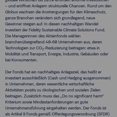
– und eröffnet Anlegern strukturelle Chancen. Rund um den
Globus wachsen die Anstrengungen für den Klimaschutz,
Finanzberatende
ganze Branchen verändern sich grundlegend, neue
Gewinner steigen auf. In diesen nachhaltigen Wandel
investiert der Fidelity Sustainable Climate Solutions Fund.
Anlegende
Newsletter
Die Managerinnen des Aktienfonds wählen
branchenübergreifend 40–60 Unternehmen aus, deren
Technologien zur CO
-Reduzierung beitragen: etwa in
Kontakt
2
Mobilität und Transport, Energie, Industrie, Gebäuden oder
bei Konsumenten.
Login
Der Fonds hat ein nachhaltiges Anlageziel, das heißt er
investiert ausschließlich (Cash und Hedging ausgenommen)
in Unternehmen, deren wesentliche wirtschaftliche
Aktivitäten positiv zu ökologischen und sozialen Zielen
beitragen. Zusätzlich muss das „Do no significant harm“
Kriterium sowie Mindestanforderungen an gute
Unternehmensführung eingehalten werden. Der Fonds ist
als Artikel 9 Fonds gemäß Offenlegungsverordnung (SFDR)