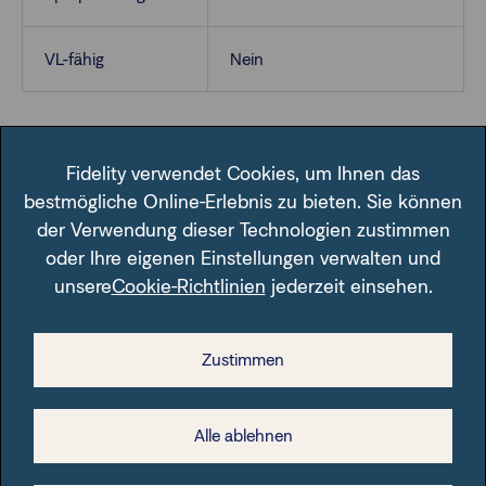
VL-fähig
Nein
Fidelity verwendet Cookies, um Ihnen das
bestmögliche Online-Erlebnis zu bieten. Sie können
der Verwendung dieser Technologien zustimmen
oder Ihre eigenen Einstellungen verwalten und
Im Fondsfinder der FFB unter der angegebenen ISIN.
unsere
Cookie-Richtlinien
jederzeit einsehen.
Zustimmen
Rechtliche Hinweise
Alle ablehnen