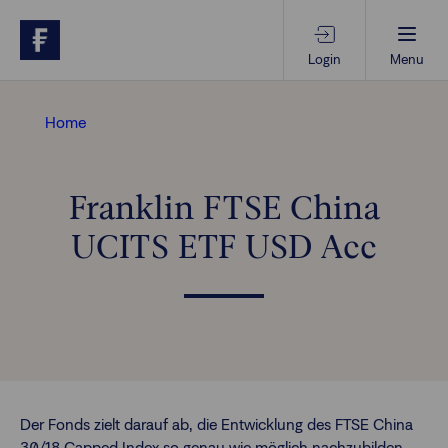
Login
Menu
Beratungs-Tools
Home
Anlagethemen
Franklin FTSE China
UCITS ETF USD Acc
Anlagestrategien
Geschäftserfolg
Ansprechpartner
Der Fonds zielt darauf ab, die Entwicklung des FTSE China
30/18 Capped Index so genau wie möglich nachzubilden,