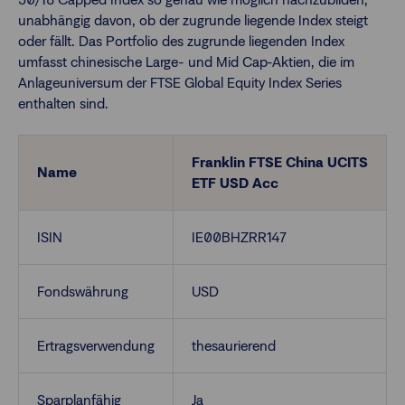
unabhängig davon, ob der zugrunde liegende Index steigt
oder fällt. Das Portfolio des zugrunde liegenden Index
Finanzberatende
umfasst chinesische Large- und Mid Cap-Aktien, die im
Anlageuniversum der FTSE Global Equity Index Series
enthalten sind.
Anlegende
Newsletter
Franklin FTSE China UCITS
Kontakt
Name
ETF USD Acc
Login
ISIN
IE00BHZRR147
Fondswährung
USD
Ertragsverwendung
thesaurierend
Sparplanfähig
Ja